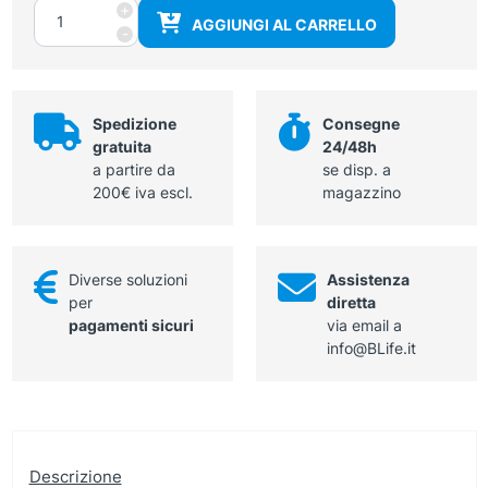
Pinza
+
AGGIUNGI AL CARRELLO
Cheron
-
25
cm
quantità
Spedizione
Consegne
gratuita
24/48h
a partire da
se disp. a
200€ iva escl.
magazzino
Diverse soluzioni
Assistenza
per
diretta
pagamenti sicuri
via email a
info@BLife.it
Descrizione