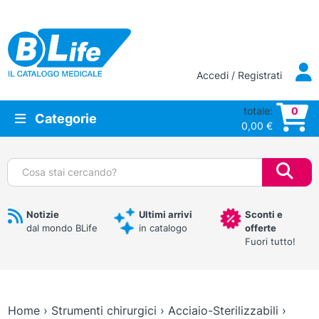
Vai al contenuto principale
Accedi / Registrati
totale:
0
Categorie
0,00
€
Cerca:
Notizie
Ultimi arrivi
Sconti e
dal mondo BLife
in catalogo
offerte
Fuori tutto!
Home
›
Strumenti chirurgici
›
Acciaio-Sterilizzabili
›