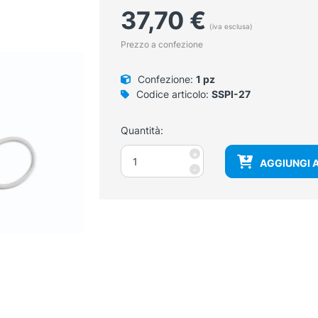
37,70
€
(iva esclusa)
Prezzo a confezione
Confezione:
1 pz
Codice articolo:
SSPI-27
Quantità:
Pinza
+
AGGIUNGI 
leva
-
punti
metallici
11
cm
quantità