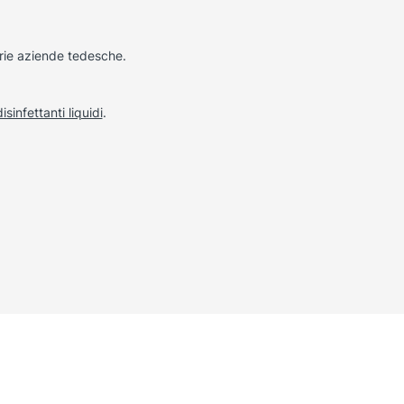
rie aziende tedesche.
disinfettanti liquidi
.