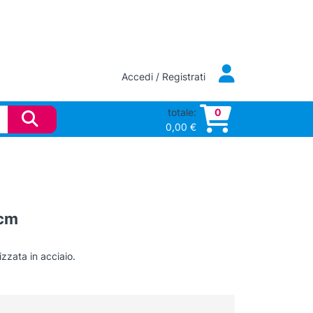
Accedi / Registrati
totale:
0
0,00
€
 cm
izzata in acciaio.