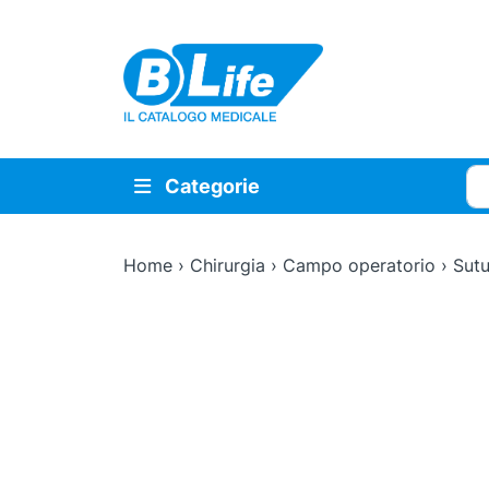
Vai al contenuto principale
Cer
Categorie
Home
›
Chirurgia
›
Campo operatorio
›
Sutu
Zoom