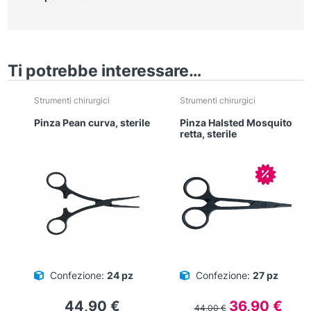
Ti potrebbe interessare…
Strumenti chirurgici
Strumenti chirurgici
Pinza Pean curva, sterile
Pinza Halsted Mosquito
retta, sterile
In offerta
Confezione:
24 pz
Confezione:
27 pz
Il
Il
44,90
€
36,90
€
44,00
€