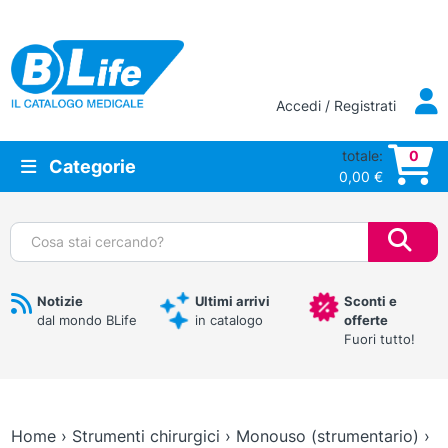
Vai al contenuto principale
Accedi / Registrati
totale:
0
Categorie
0,00
€
Cerca:
Notizie
Ultimi arrivi
Sconti e
dal mondo BLife
in catalogo
offerte
Fuori tutto!
Home
›
Strumenti chirurgici
›
Monouso (strumentario)
›