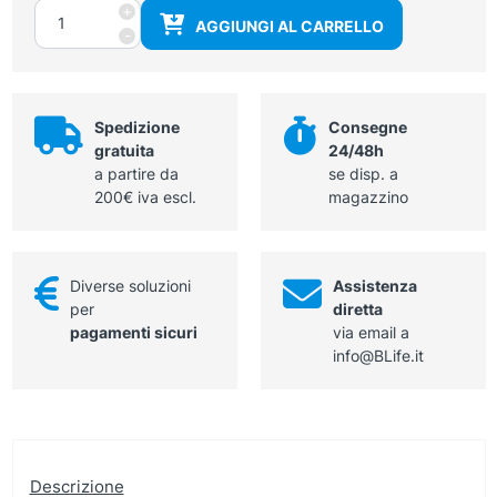
Pinza
+
AGGIUNGI AL CARRELLO
Pean
-
retta,
sterile
quantità
Spedizione
Consegne
gratuita
24/48h
a partire da
se disp. a
200€ iva escl.
magazzino
Diverse soluzioni
Assistenza
per
diretta
pagamenti sicuri
via email a
info@BLife.it
Descrizione