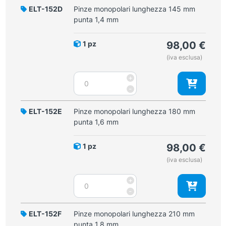
ELT-152D
Pinze monopolari lunghezza 145 mm
punta 1,4 mm
1 pz
98,00
€
(iva esclusa)
Pinze
+
monopolari
-
lunghezza
145
ELT-152E
Pinze monopolari lunghezza 180 mm
mm
punta 1,6 mm
punta
1,4
1 pz
98,00
€
mm
(iva esclusa)
quantità
Pinze
+
monopolari
-
lunghezza
180
ELT-152F
Pinze monopolari lunghezza 210 mm
mm
punta 1,8 mm