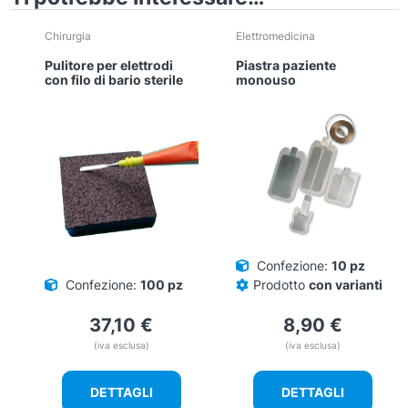
Chirurgia
Elettromedicina
Pulitore per elettrodi
Piastra paziente
con filo di bario sterile
monouso
Confezione:
10 pz
Confezione:
100 pz
Prodotto
con varianti
37,10
€
8,90
€
(iva esclusa)
(iva esclusa)
DETTAGLI
DETTAGLI