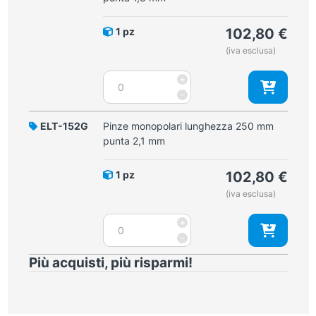
punta
1,6
1 pz
102,80
€
mm
(iva esclusa)
quantità
Pinze
+
monopolari
-
lunghezza
210
ELT-152G
Pinze monopolari lunghezza 250 mm
mm
punta 2,1 mm
punta
1,8
1 pz
102,80
€
mm
(iva esclusa)
quantità
Pinze
+
monopolari
-
lunghezza
Più acquisti, più risparmi!
250
mm
punta
2,1