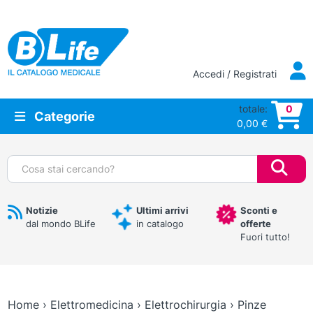
Vai al contenuto principale
Accedi / Registrati
totale:
0
Categorie
0,00
€
Cerca:
Notizie
Ultimi arrivi
Sconti e
dal mondo BLife
in catalogo
offerte
Fuori tutto!
Home
›
Elettromedicina
›
Elettrochirurgia
›
Pinze