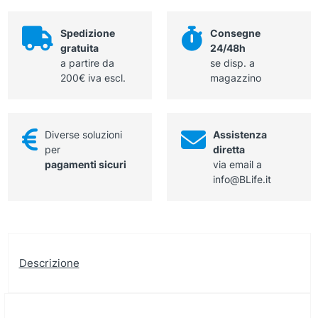
mm
quantità
Spedizione
Consegne
gratuita
24/48h
a partire da
se disp. a
200€ iva escl.
magazzino
Diverse soluzioni
Assistenza
per
diretta
pagamenti sicuri
via email a
info@BLife.it
Descrizione