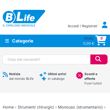
Vai al contenuto principale
Accedi / Registrati
totale:
0
Categorie
0,00
€
Cerca:
Notizie
Ultimi arrivi
Sconti e
dal mondo BLife
in catalogo
offerte
Fuori tutto!
Home
›
Strumenti chirurgici
›
Monouso (strumentario)
›