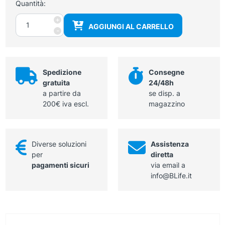
Quantità:
Pinzetta
+
AGGIUNGI AL CARRELLO
anatomica
-
lunghezza
12
cm
sterile.
Spedizione
Consegne
quantità
gratuita
24/48h
a partire da
se disp. a
200€ iva escl.
magazzino
Diverse soluzioni
Assistenza
per
diretta
pagamenti sicuri
via email a
info@BLife.it