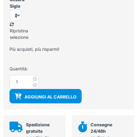
Sigla
Ripristina
selezione
Più acquisti, più risparmi!
Quantità:
Polo
+
manica
-
corta
AGGIUNGI AL CARRELLO
colore
azzurro
quantità
Spedizione
Consegne
gratuita
24/48h