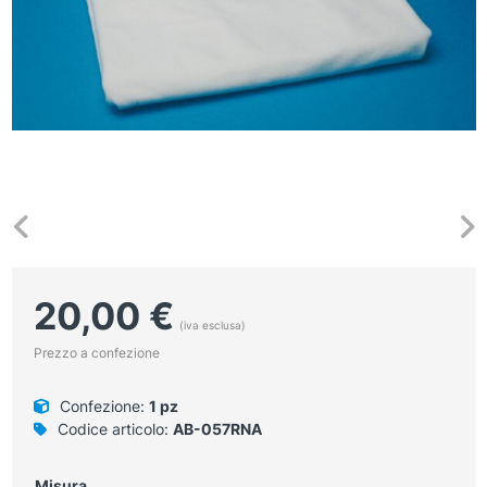
20,00
€
(iva esclusa)
Prezzo a confezione
Confezione:
1 pz
Codice articolo:
AB-057RNA
Misura