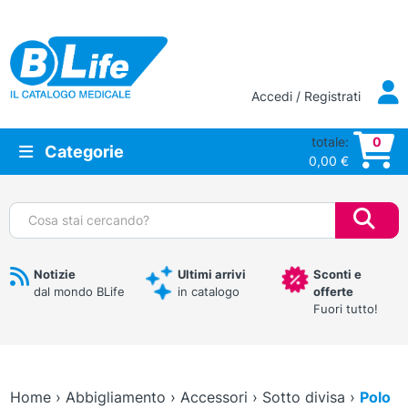
Vai al contenuto principale
Accedi / Registrati
totale:
0
Categorie
0,00
€
Cerca:
Notizie
Ultimi arrivi
Sconti e
dal mondo BLife
in catalogo
offerte
Fuori tutto!
Home
›
Abbigliamento
›
Accessori
›
Sotto divisa
›
Polo