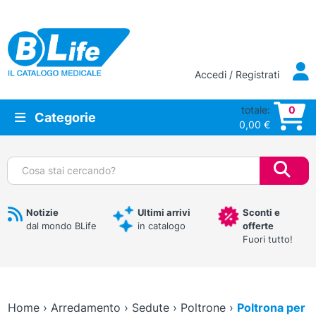
Vai al contenuto principale
Accedi / Registrati
totale:
0
Categorie
0,00
€
Cerca:
Notizie
Ultimi arrivi
Sconti e
dal mondo BLife
in catalogo
offerte
Fuori tutto!
Home
›
Arredamento
›
Sedute
›
Poltrone
›
Poltrona per