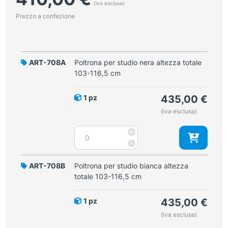
(iva esclusa)
Prezzo a confezione
ART-708A
Poltrona per studio nera altezza totale
103-116,5 cm
1 pz
435,00
€
(iva esclusa)
Poltrona
+
per
-
studio
nera
ART-708B
Poltrona per studio bianca altezza
altezza
totale 103-116,5 cm
totale
103-
1 pz
435,00
€
116,5
(iva esclusa)
cm
quantità