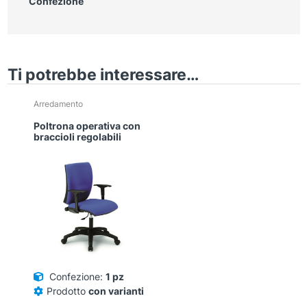
Confezione
Ti potrebbe interessare…
Questo
Arredamento
prodotto
Poltrona operativa con
ha
braccioli regolabili
più
varianti.
Le
opzioni
possono
essere
scelte
nella
pagina
del
Confezione:
1 pz
prodotto
Prodotto
con varianti