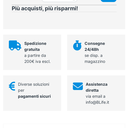
studio
Più acquisti, più risparmi!
bianca
altezza
totale
83-
96,5
cm
Spedizione
Consegne
quantità
gratuita
24/48h
a partire da
se disp. a
200€ iva escl.
magazzino
Diverse soluzioni
Assistenza
per
diretta
pagamenti sicuri
via email a
info@BLife.it