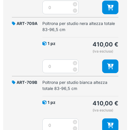
Poltrona
+
per
-
studio
bianca
ART-709A
Poltrona per studio nera altezza totale
altezza
83-96,5 cm
totale
103-
1 pz
410,00
€
116,5
(iva esclusa)
cm
quantità
Poltrona
+
per
-
studio
nera
ART-709B
Poltrona per studio bianca altezza
altezza
totale 83-96,5 cm
totale
83-
1 pz
410,00
€
96,5
(iva esclusa)
cm
quantità
Poltrona
+
per
-