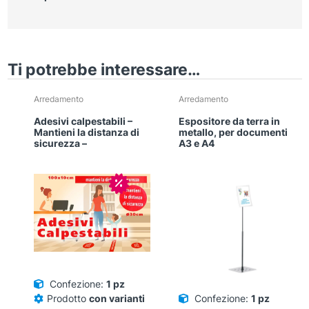
Ti potrebbe interessare…
Arredamento
Arredamento
Adesivi calpestabili –
Espositore da terra in
Mantieni la distanza di
metallo, per documenti
sicurezza –
A3 e A4
In offerta!
Confezione:
1 pz
Prodotto
con varianti
Confezione:
1 pz