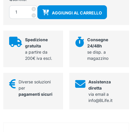
Porta
+
AGGIUNGI AL CARRELLO
avvisi
-
da
parete
formato
A4
Spedizione
Consegne
quantità
gratuita
24/48h
a partire da
se disp. a
200€ iva escl.
magazzino
Diverse soluzioni
Assistenza
per
diretta
pagamenti sicuri
via email a
info@BLife.it