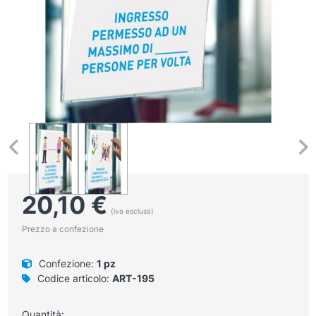
20,10
€
(iva esclusa)
Prezzo a confezione
Confezione:
1 pz
Codice articolo:
ART-195
Quantità: