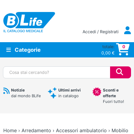
Vai al contenuto principale
Accedi / Registrati
totale:
0
Categorie
0,00
€
Cerca:
Notizie
Ultimi arrivi
Sconti e
dal mondo BLife
in catalogo
offerte
Fuori tutto!
Home
›
Arredamento
›
Accessori ambulatorio
›
Mobilio