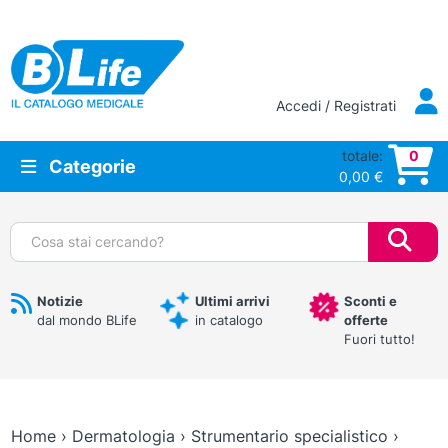
Vai al contenuto principale
Accedi / Registrati
totale:
0
Categorie
0,00
€
Cerca:
Notizie
Ultimi arrivi
Sconti e
dal mondo BLife
in catalogo
offerte
Fuori tutto!
Home
›
Dermatologia
›
Strumentario specialistico
›