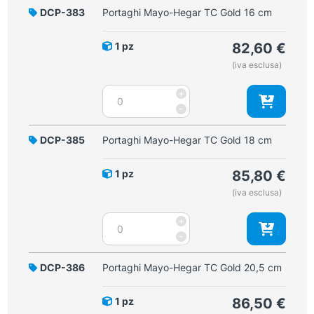
DCP-383
Portaghi Mayo-Hegar TC Gold 16 cm
1 pz
82,60
€
(iva esclusa)
Portaghi
+
Mayo-
-
Hegar
TC
DCP-385
Portaghi Mayo-Hegar TC Gold 18 cm
Gold
16
1 pz
85,80
€
cm
(iva esclusa)
quantità
Portaghi
+
Mayo-
-
Hegar
TC
DCP-386
Portaghi Mayo-Hegar TC Gold 20,5 cm
Gold
18
1 pz
86,50
€
cm