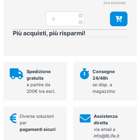
(iva esclusa)
quantità
Portaghi
+
Mayo-
-
Hegar
Più acquisti, più risparmi!
TC
Gold
20,5
cm
quantità
Spedizione
Consegne
gratuita
24/48h
a partire da
se disp. a
200€ iva escl.
magazzino
Diverse soluzioni
Assistenza
per
diretta
pagamenti sicuri
via email a
info@BLife.it