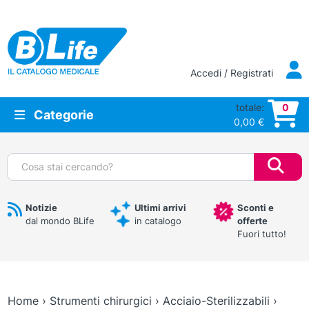
Vai al contenuto principale
Accedi / Registrati
totale:
0
Categorie
0,00
€
Cerca:
Notizie
Ultimi arrivi
Sconti e
dal mondo BLife
in catalogo
offerte
Fuori tutto!
Home
›
Strumenti chirurgici
›
Acciaio-Sterilizzabili
›