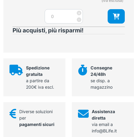
(iva esclusa)
Portaghi
+
Mayo-
-
Hegar
Più acquisti, più risparmi!
morso
in
tungsteno
26
cm
quantità
Spedizione
Consegne
gratuita
24/48h
a partire da
se disp. a
200€ iva escl.
magazzino
Diverse soluzioni
Assistenza
per
diretta
pagamenti sicuri
via email a
info@BLife.it