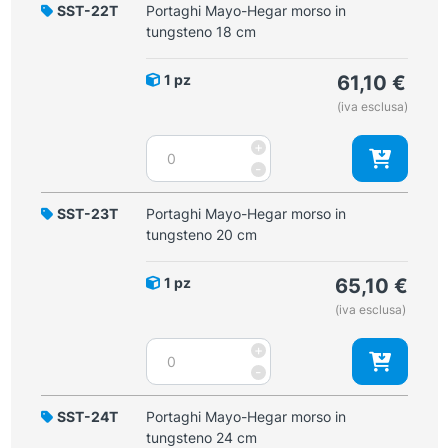
morso
SST-22T
Portaghi Mayo-Hegar morso in
in
tungsteno 18 cm
tungsteno
16
1 pz
61,10
€
cm
(iva esclusa)
quantità
Portaghi
+
Mayo-
-
Hegar
morso
SST-23T
Portaghi Mayo-Hegar morso in
in
tungsteno 20 cm
tungsteno
18
1 pz
65,10
€
cm
(iva esclusa)
quantità
Portaghi
+
Mayo-
-
Hegar
morso
SST-24T
Portaghi Mayo-Hegar morso in
in
tungsteno 24 cm