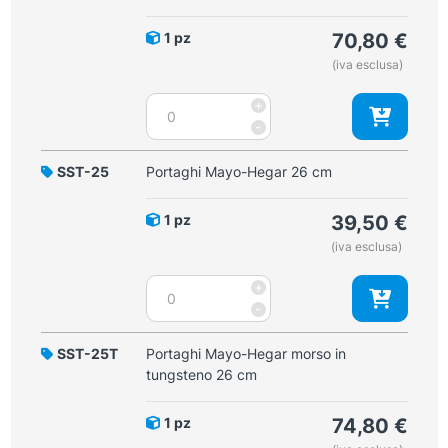
tungsteno
20
1 pz
70,80
€
cm
(iva esclusa)
quantità
Portaghi
+
Mayo-
-
Hegar
morso
SST-25
Portaghi Mayo-Hegar 26 cm
in
tungsteno
1 pz
39,50
€
24
(iva esclusa)
cm
quantità
Portaghi
+
Mayo-
-
Hegar
26
SST-25T
Portaghi Mayo-Hegar morso in
cm
tungsteno 26 cm
quantità
1 pz
74,80
€