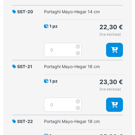
SST-20
Portaghi Mayo-Hegar 14 cm
1 pz
22,30
€
(iva esclusa)
Portaghi
+
Mayo-
-
Hegar
14
SST-21
Portaghi Mayo-Hegar 16 cm
cm
quantità
1 pz
23,30
€
(iva esclusa)
Portaghi
+
Mayo-
-
Hegar
16
SST-22
Portaghi Mayo-Hegar 18 cm
cm
quantità