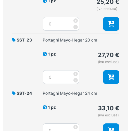
1 pz
25,20
€
(iva esclusa)
Portaghi
+
Mayo-
-
Hegar
18
SST-23
Portaghi Mayo-Hegar 20 cm
cm
quantità
1 pz
27,70
€
(iva esclusa)
Portaghi
+
Mayo-
-
Hegar
20
SST-24
Portaghi Mayo-Hegar 24 cm
cm
quantità
1 pz
33,10
€
(iva esclusa)
Portaghi
+