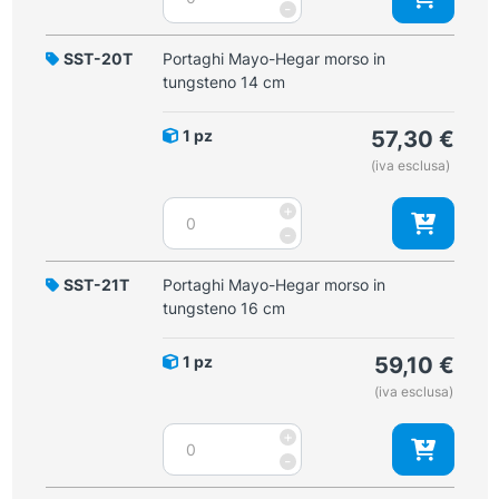
Mayo-
-
Hegar
24
SST-20T
Portaghi Mayo-Hegar morso in
cm
tungsteno 14 cm
quantità
1 pz
57,30
€
(iva esclusa)
Portaghi
+
Mayo-
-
Hegar
morso
SST-21T
Portaghi Mayo-Hegar morso in
in
tungsteno 16 cm
tungsteno
14
1 pz
59,10
€
cm
(iva esclusa)
quantità
Portaghi
+
Mayo-
-
Hegar