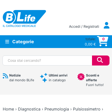
Vai al contenuto principale
Accedi / Registrati
totale:
0
Categorie
0,00
€
Cerca:
Notizie
Ultimi arrivi
Sconti e
dal mondo BLife
in catalogo
offerte
Fuori tutto!
Home
›
Diagnostica
›
Pneumologia
›
Pulsiossimetro
›