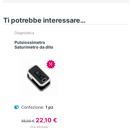
Ti potrebbe interessare…
Diagnostica
Pulsiossimetro
Saturimetro da dito
In offerta!
Confezione:
1 pz
Il
Il
22,10
€
35,00
€
prezzo
prezzo
(iva esclusa)
originale
attuale