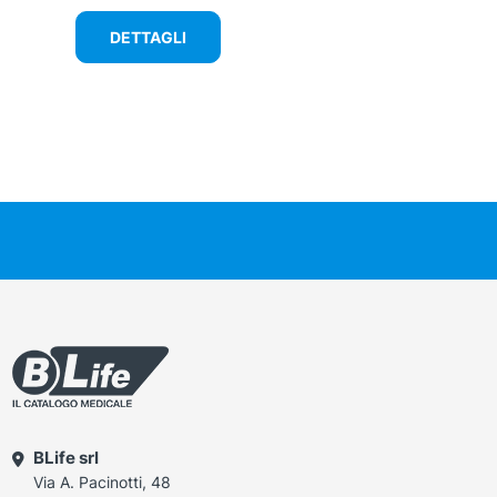
era:
è:
DETTAGLI
35,00 €.
22,10 €.
BLife srl
Via A. Pacinotti, 48