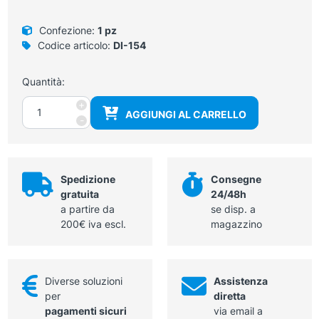
Confezione:
1 pz
Codice articolo:
DI-154
Quantità:
Pulsoximetro
+
AGGIUNGI AL CARRELLO
Wireless
-
AL
MOMENTO
NON
DISPONIBILE
Spedizione
Consegne
quantità
gratuita
24/48h
a partire da
se disp. a
200€ iva escl.
magazzino
Diverse soluzioni
Assistenza
per
diretta
pagamenti sicuri
via email a