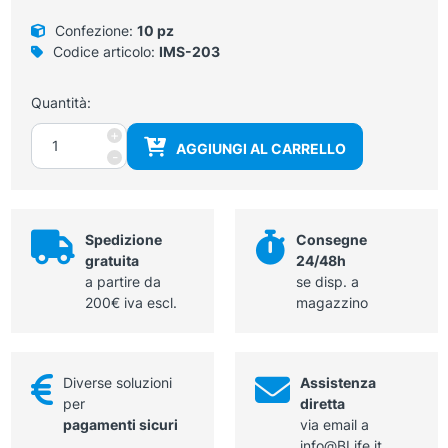
Confezione:
10 pz
Codice articolo:
IMS-203
Quantità:
Punta
+
AGGIUNGI AL CARRELLO
lunga
-
ginecologica
12,5
cm
sterile,
Spedizione
Consegne
per
gratuita
24/48h
cauterio
a partire da
se disp. a
riutilizzabile
200€ iva escl.
magazzino
1200°C
quantità
Diverse soluzioni
Assistenza
per
diretta
pagamenti sicuri
via email a
info@BLife.it