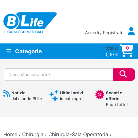
Vai al contenuto principale
Accedi / Registrati
totale:
0
Categorie
0,00
€
Cerca:
Notizie
Ultimi arrivi
Sconti e
dal mondo BLife
in catalogo
offerte
Fuori tutto!
Home
›
Chirurgia
›
Chirurgia-Sala Operatoria
›