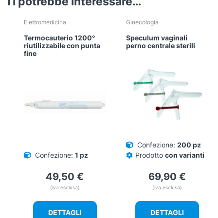
Ti potrebbe interessare…
Elettromedicina
Ginecologia
Termocauterio 1200°
Speculum vaginali
riutilizzabile con punta
perno centrale sterili
fine
Confezione:
200 pz
Confezione:
1 pz
Prodotto
con varianti
49,50
€
69,90
€
(iva esclusa)
(iva esclusa)
DETTAGLI
DETTAGLI