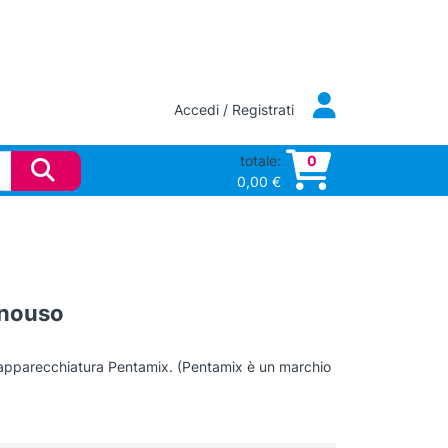
Accedi / Registrati
totale:
0
0,00
€
onouso
l’apparecchiatura Pentamix. (Pentamix è un marchio