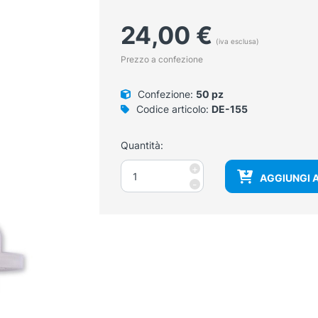
24,00
€
(iva esclusa)
Prezzo a confezione
Confezione:
50 pz
Codice articolo:
DE-155
Quantità:
Puntali
+
AGGIUNGI 
per
-
miscelazione
monouso
quantità