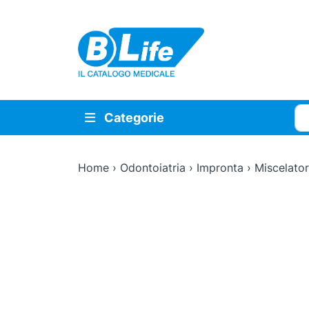
Vai al contenuto principale
Cer
Categorie
Home
›
Odontoiatria
›
Impronta
›
Miscelator