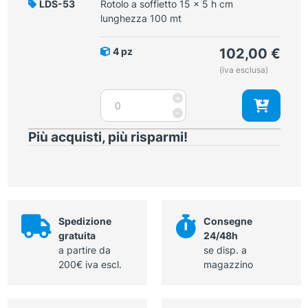
LDS-53
Rotolo a soffietto 15 x 5 h cm
x
lunghezza 100 mt
5
h
4 pz
102,00
€
cm
(iva esclusa)
lunghezza
100
Rotolo
+
mt
a
-
quantità
soffietto
Più acquisti, più risparmi!
15
x
5
h
cm
lunghezza
Spedizione
Consegne
100
gratuita
24/48h
mt
a partire da
se disp. a
quantità
200€ iva escl.
magazzino