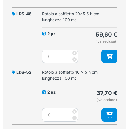
LDS-46
Rotolo a soffietto 20x5,5 h cm
lunghezza 100 mt
2 pz
59,60
€
(iva esclusa)
Rotolo
+
a
-
soffietto
20x5,5
LDS-52
Rotolo a soffietto 10 x 5 h cm
h
lunghezza 100 mt
cm
lunghezza
2 pz
37,70
€
100
(iva esclusa)
mt
quantità
Rotolo
+
a
-
soffietto
10