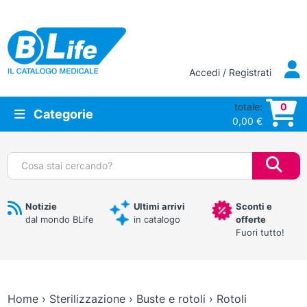
Vai al contenuto principale
Accedi / Registrati
totale:
0
Categorie
0,00
€
Cerca:
Notizie
Ultimi arrivi
Sconti e
dal mondo BLife
in catalogo
offerte
Fuori tutto!
Home
›
Sterilizzazione
›
Buste e rotoli
›
Rotoli