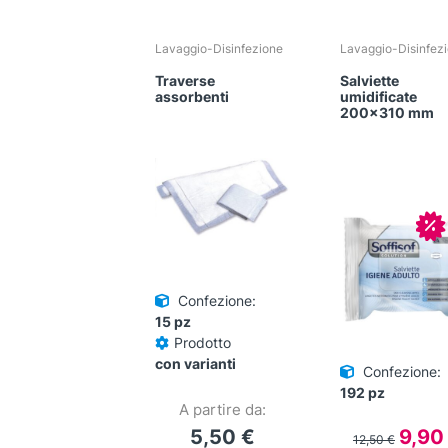
Lavaggio-Disinfezione
Lavaggio-Disinfez
Traverse
Salviette
assorbenti
umidificate
200×310 mm
In
Confezione:
15 pz
Prodotto
con varianti
Confezione:
192 pz
A partire da:
Il
5,50
€
9,9
12,50
€