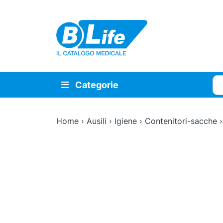
Vai al contenuto principale
Cer
Categorie
Home
›
Ausili
›
Igiene
›
Contenitori-sacche
Zoom