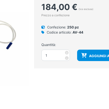
184,00
€
(iva esclusa)
Prezzo a confezione
Confezione:
250 pz
Codice articolo:
AV-44
Quantità:
Sacca
+
AGGIUNGI 
per
-
urine
in
PVC
con
valvola
di
non
ritorno
e
scarico