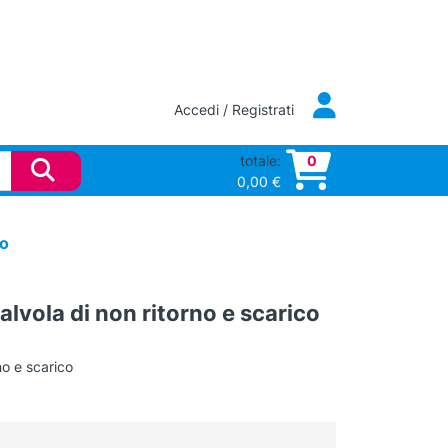
Accedi / Registrati
totale:
0
0,00
€
co
alvola di non ritorno e scarico
no e scarico