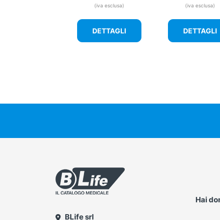
prezzo
(iva esclusa)
(iva esclusa)
origina
era:
DETTAGLI
DETTAGLI
12,50 €
Hai d
BLife srl