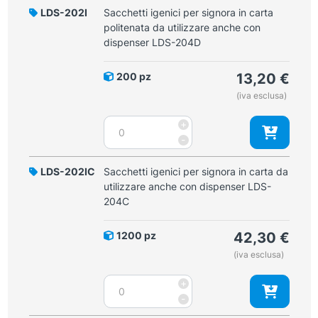
LDS-202I
Sacchetti igenici per signora in carta
politenata da utilizzare anche con
dispenser LDS-204D
200 pz
13,20
€
(iva esclusa)
Sacchetti
+
igenici
-
per
signora
LDS-202IC
Sacchetti igenici per signora in carta da
in
utilizzare anche con dispenser LDS-
carta
204C
politenata
da
1200 pz
42,30
€
utilizzare
(iva esclusa)
anche
con
Sacchetti
+
dispenser
igenici
-
LDS-
per
204D