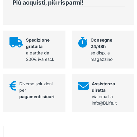
Più acquisti, più risparmi!
signora
quantità
in
carta
da
utilizzare
anche
Spedizione
Consegne
con
gratuita
24/48h
dispenser
a partire da
se disp. a
LDS-
200€ iva escl.
magazzino
204C
quantità
Diverse soluzioni
Assistenza
per
diretta
pagamenti sicuri
via email a
info@BLife.it