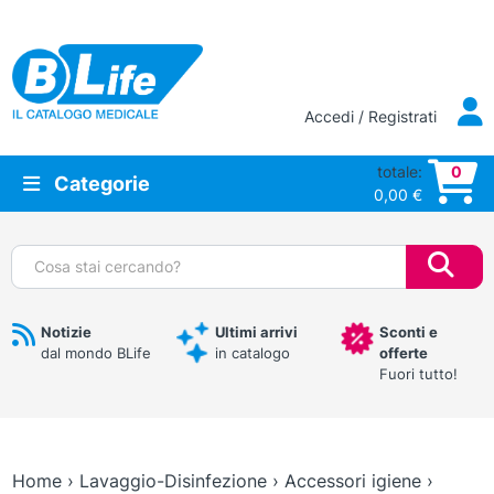
Vai al contenuto principale
Accedi / Registrati
totale:
0
Categorie
0,00
€
Cerca:
Notizie
Ultimi arrivi
Sconti e
dal mondo BLife
in catalogo
offerte
Fuori tutto!
Home
›
Lavaggio-Disinfezione
›
Accessori igiene
›