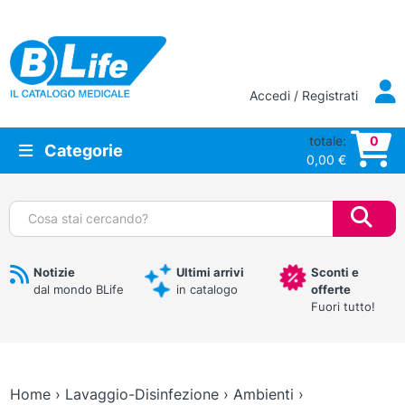
Vai al contenuto principale
Accedi / Registrati
totale:
0
Categorie
0,00
€
Cerca:
Notizie
Ultimi arrivi
Sconti e
dal mondo BLife
in catalogo
offerte
Fuori tutto!
Home
›
Lavaggio-Disinfezione
›
Ambienti
›