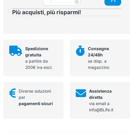
per
-
22
rifiuti
litri
Più acquisti, più risparmi!
rischio
quantità
biologici
in
PP
rossi
60
Spedizione
Consegne
x
gratuita
24/48h
80
a partire da
se disp. a
cm
200€ iva escl.
magazzino
circa
60
litri
quantità
Diverse soluzioni
Assistenza
per
diretta
pagamenti sicuri
via email a
info@BLife.it