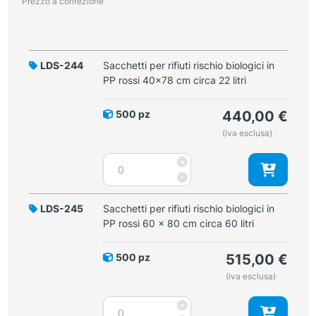
Prezzo a confezione
LDS-244
Sacchetti per rifiuti rischio biologici in
PP rossi 40x78 cm circa 22 litri
500 pz
440,00
€
(iva esclusa)
Sacchetti
+
per
-
rifiuti
rischio
LDS-245
Sacchetti per rifiuti rischio biologici in
biologici
PP rossi 60 x 80 cm circa 60 litri
in
PP
500 pz
515,00
€
rossi
(iva esclusa)
40x78
cm
Sacchetti
+
circa