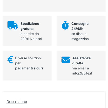
un
lame
lato
ed
in
aghi,
foam,
misura
con
Spedizione
Consegne
grande,
sistema
gratuita
24/48h
doppio
rimozione
a partire da
se disp. a
magnete,
lame,
200€ iva escl.
magazzino
con
sterile
sistema
quantità
rimozione
lame,
Diverse soluzioni
Assistenza
sterile
per
diretta
quantità
pagamenti sicuri
via email a
info@BLife.it
Descrizione