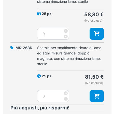
sistema rimozione lame, sterile
aghi,
misura
25 pz
58,80
€
media,
(iva esclusa)
doppio
magnete,
Scatola
+
con
per
-
sistema
smaltimento
rimozione
sicuro
IMS-263D
Scatola per smaltimento sicuro di lame
lame,
di
ed aghi, misura grande, doppio
sterile
lame
magnete, con sistema rimozione lame,
quantità
ed
sterile
aghi,
misura
25 pz
81,50
€
media,
(iva esclusa)
un
lato
Scatola
+
dotato
per
-
di
smaltimento
magnete
Più acquisti, più risparmi!
sicuro
ed
di