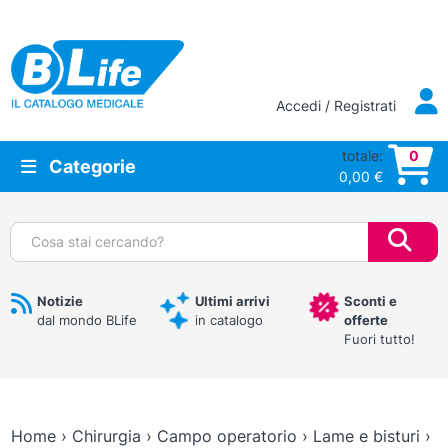
Vai al contenuto principale
Accedi / Registrati
totale:
0
Categorie
0,00
€
Cerca:
Notizie
Ultimi arrivi
Sconti e
dal mondo BLife
in catalogo
offerte
Fuori tutto!
Home
›
Chirurgia
›
Campo operatorio
›
Lame e bisturi
›