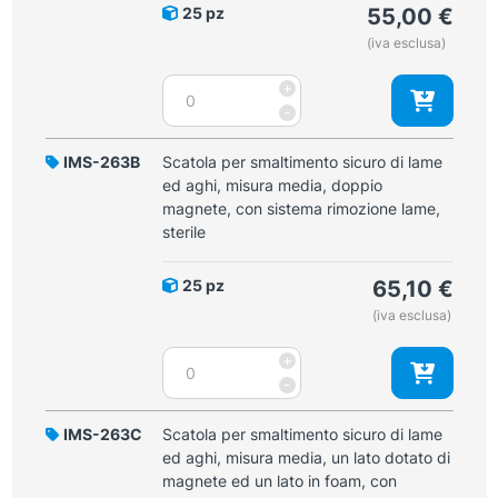
25 pz
55,00
€
(iva esclusa)
Scatola
+
per
-
smaltimento
sicuro
IMS-263B
Scatola per smaltimento sicuro di lame
di
ed aghi, misura media, doppio
lame
magnete, con sistema rimozione lame,
ed
sterile
aghi,
misura
25 pz
65,10
€
media,
(iva esclusa)
doppio
magnete,
Scatola
+
sterile
per
-
quantità
smaltimento
sicuro
IMS-263C
Scatola per smaltimento sicuro di lame
di
ed aghi, misura media, un lato dotato di
lame
magnete ed un lato in foam, con
ed