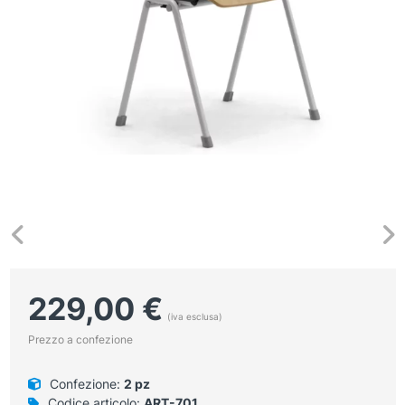
229,00
€
(iva esclusa)
Prezzo a confezione
Confezione:
2 pz
Codice articolo:
ART-701