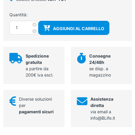
Quantità:
Sedia
+
AGGIUNGI AL CARRELLO
impilabili
-
in
multistrato
di
faggio
Spedizione
Consegne
quantità
gratuita
24/48h
a partire da
se disp. a
200€ iva escl.
magazzino
Diverse soluzioni
Assistenza
per
diretta
pagamenti sicuri
via email a
info@BLife.it