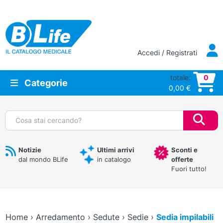
Vai al contenuto principale
Accedi / Registrati
totale:
0
Categorie
0,00
€
Cerca:
Notizie
Ultimi arrivi
Sconti e
dal mondo BLife
in catalogo
offerte
Fuori tutto!
Home
›
Arredamento
›
Sedute
›
Sedie
›
Sedia impilabili