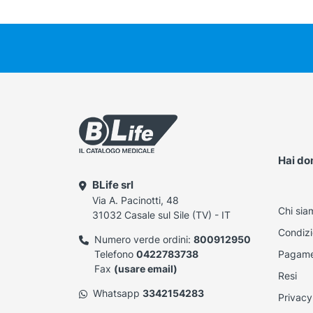
Hai d
BLife srl
Via A. Pacinotti, 48
Chi sia
31032 Casale sul Sile (TV) - IT
Condizi
Numero verde ordini:
800912950
Telefono
0422783738
Pagame
Fax
(usare email)
Resi
Whatsapp
3342154283
Privacy