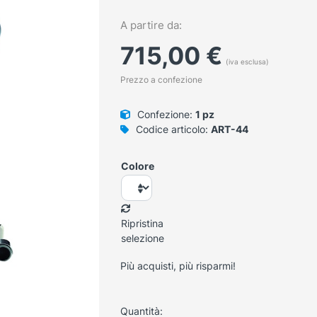
A partire da:
715,00
€
(iva esclusa)
Prezzo a confezione
Confezione:
1 pz
Codice articolo:
ART-44
Colore
Ripristina
selezione
Più acquisti, più risparmi!
Quantità: