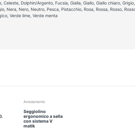
 Celeste, Dolphin/Argento, Fucsia, Gialla, Giallo, Giallo chiaro, Grigio, G
gio, Nera, Nero, Neutro, Pesca, Pistacchio, Rosa, Rossa, Rosso, Rosso
gico, Verde lime, Verde menta
Questo
Arredamento
prodotto
Seggiolino
ha
O.
ergonomico a sella
più
con sistema V
matik
varianti.
Le