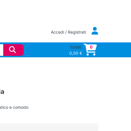
Accedi / Registrati
totale:
0
0,00
€
la
ratico e comodo