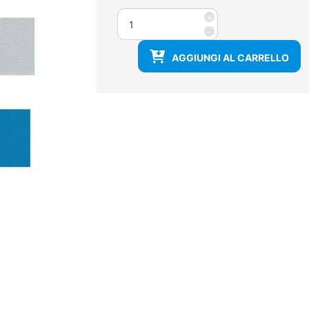
Seggiolino
+
ergonomico
-
a
AGGIUNGI AL CARRELLO
sella
quantità