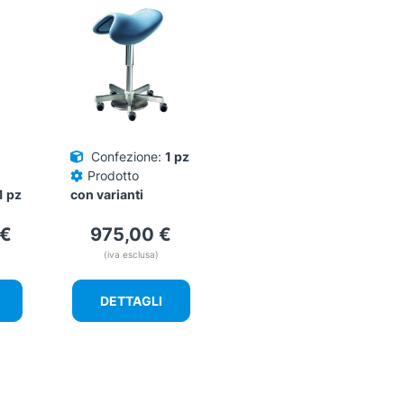
opzioni
possono
essere
scelte
nella
pagina
del
prodotto
Confezione:
1 pz
Prodotto
1 pz
con varianti
€
975,00
€
(iva esclusa)
DETTAGLI