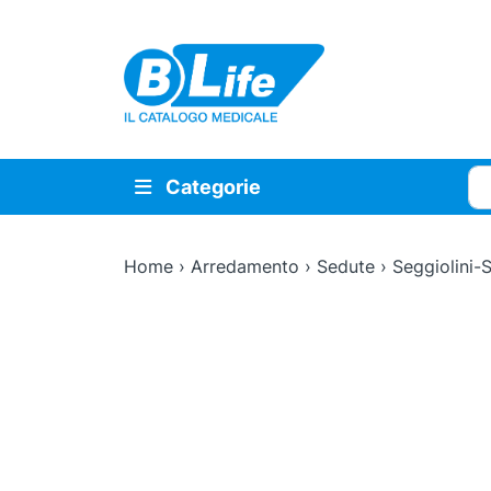
Vai al contenuto principale
Cer
Categorie
Home
›
Arredamento
›
Sedute
›
Seggiolini-S
Zoom