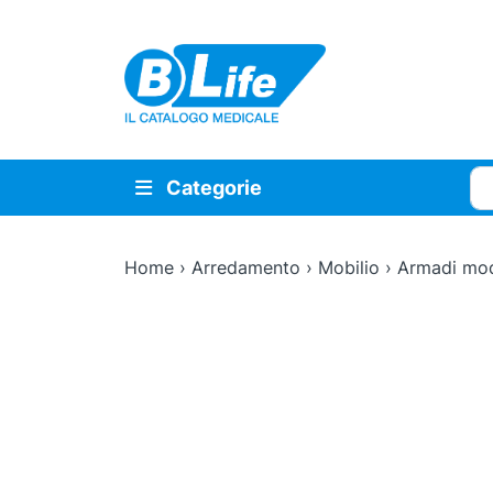
Vai al contenuto principale
Cer
Categorie
Home
›
Arredamento
›
Mobilio
›
Armadi mod