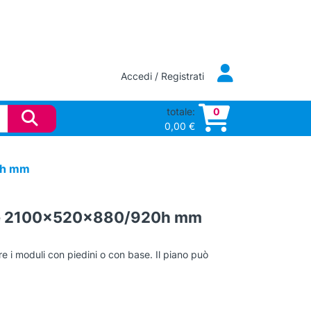
Accedi / Registrati
totale:
0
0,00
€
0h mm
uote 2100x520x880/920h mm
ere i moduli con piedini o con base. Il piano può