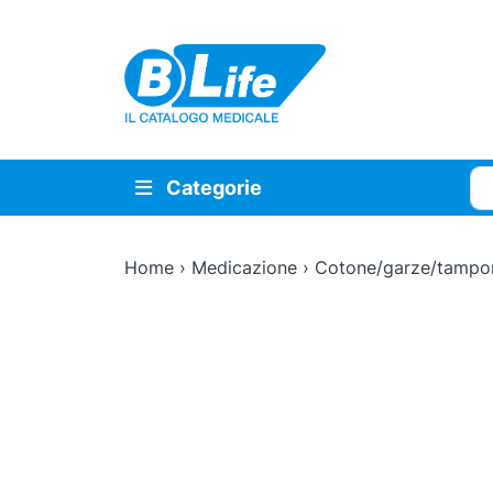
Vai al contenuto principale
Cer
Categorie
Home
›
Medicazione
›
Cotone/garze/tampo