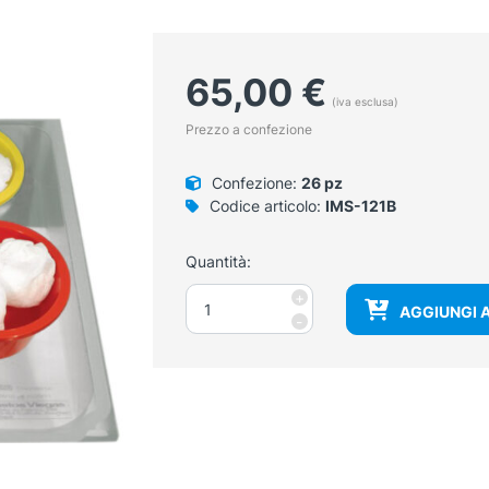
65,00
€
(iva esclusa)
Prezzo a confezione
Confezione:
26 pz
Codice articolo:
IMS-121B
Quantità:
Set
+
AGGIUNGI 
disinfezione
-
sterile
quantità