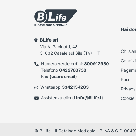
Hai d
BLife srl
Via A. Pacinotti, 48
Chi sia
31032 Casale sul Sile (TV) - IT
Condizi
Numero verde ordini:
800912950
Telefono
0422783738
Pagame
Fax
(usare email)
Resi
Whatsapp
3342154283
Privacy
Assistenza clienti
info@BLife.it
Cookie 
© B Life - Il Catalogo Medicale - P.IVA & C.F. 0