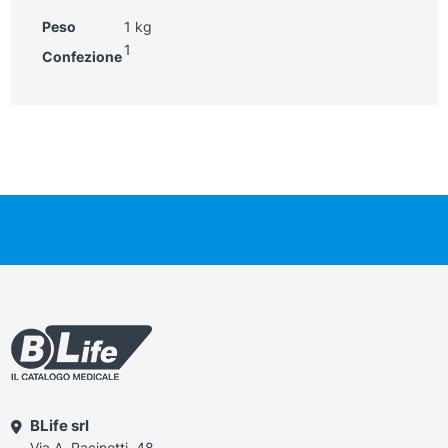
Peso
1 kg
1
Confezione
BLife srl
Via A. Pacinotti, 48