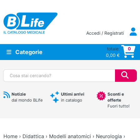
Vai al contenuto principale
Accedi / Registrati
totale:
0
Categorie
0,00
€
Cerca:
Notizie
Ultimi arrivi
Sconti e
dal mondo BLife
in catalogo
offerte
Fuori tutto!
Home
›
Didattica
›
Modelli anatomici
›
Neurologia
›