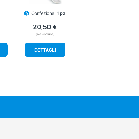
Confezione:
1 pz
:
20,50
€
(iva esclusa)
DETTAGLI