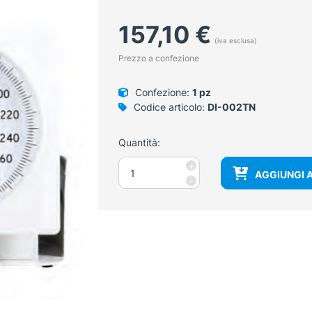
157,10
€
(iva esclusa)
Prezzo a confezione
Confezione:
1 pz
Codice articolo:
DI-002TN
Quantità:
Sfigmomanometro
+
AGGIUNGI 
aneroide
-
da
tavolo
quantità