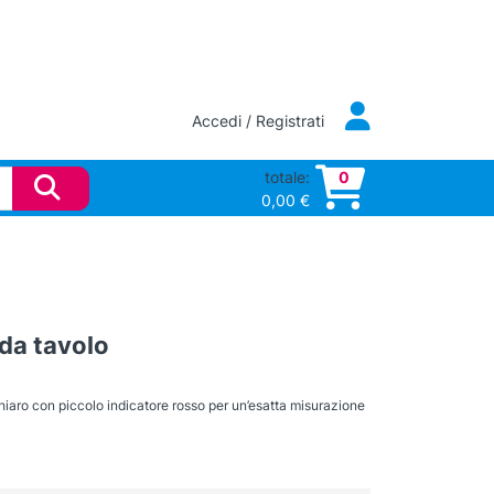
Accedi / Registrati
totale:
0
0,00
€
da tavolo
hiaro con piccolo indicatore rosso per un’esatta misurazione