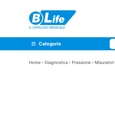
Vai al contenuto principale
Cer
Categorie
Home
›
Diagnostica
›
Pressione
›
Misuratori