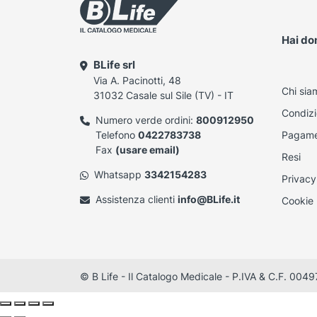
Hai d
BLife srl
Via A. Pacinotti, 48
Chi sia
31032 Casale sul Sile (TV) - IT
Condizi
Numero verde ordini:
800912950
Telefono
0422783738
Pagame
Fax
(usare email)
Resi
Whatsapp
3342154283
Privacy
Assistenza clienti
info@BLife.it
Cookie 
© B Life - Il Catalogo Medicale - P.IVA & C.F. 0