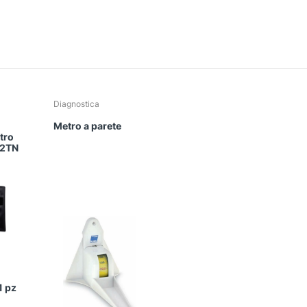
Diagnostica
Metro a parete
tro
02TN
 offerta!
1 pz