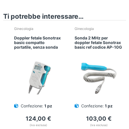
Ti potrebbe interessare…
Ginecologia
Ginecologia
Doppler fetale Sonotrax
Sonda 2 MHz per
basic compatto
doppler fetale Sonotrax
portatile, senza sonda
basic ref codice AP-10G
Confezione:
1 pz
Confezione:
1 pz
124,00
€
103,00
€
(iva esclusa)
(iva esclusa)