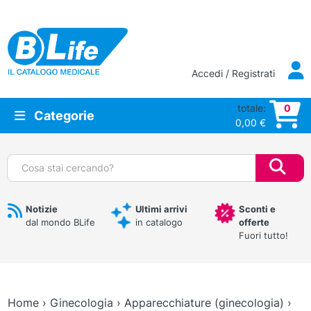
Vai al contenuto principale
Accedi / Registrati
totale:
0
Categorie
0,00
€
Cerca:
Notizie
Ultimi arrivi
Sconti e
dal mondo BLife
in catalogo
offerte
Fuori tutto!
Home
›
Ginecologia
›
Apparecchiature (ginecologia)
›