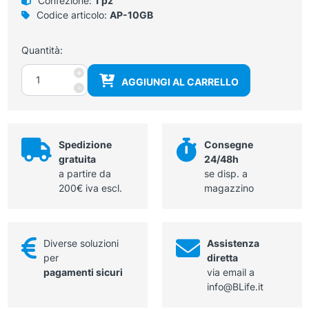
Confezione:
1 pz
Codice articolo:
AP-10GB
Quantità:
Sonda
+
AGGIUNGI AL CARRELLO
3
-
MHz
per
doppler
fetale
Spedizione
Consegne
Sonotrax
gratuita
24/48h
basic
a partire da
se disp. a
ref
200€ iva escl.
magazzino
codice
AP-
10G
Diverse soluzioni
Assistenza
quantità
per
diretta
pagamenti sicuri
via email a
info@BLife.it