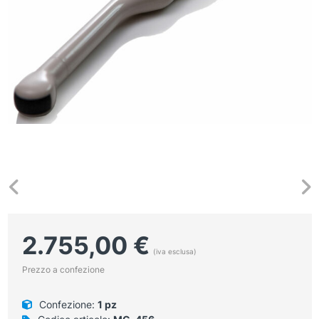
2.755,00
€
(iva esclusa)
Prezzo a confezione
Confezione:
1 pz