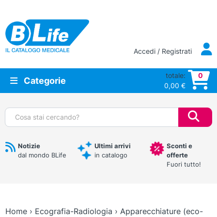
Vai al contenuto principale
Accedi / Registrati
totale:
0
Categorie
0,00
€
Cerca:
Notizie
Ultimi arrivi
Sconti e
dal mondo BLife
in catalogo
offerte
Fuori tutto!
Home
›
Ecografia-Radiologia
›
Apparecchiature (eco-