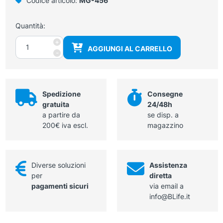
Codice articolo:
MG-456
Quantità:
Sonda
+
AGGIUNGI AL CARRELLO
Micro-
-
Convex
6,0
Mhz
Chison
Spedizione
Consegne
quantità
gratuita
24/48h
a partire da
se disp. a
200€ iva escl.
magazzino
Diverse soluzioni
Assistenza
per
diretta
pagamenti sicuri
via email a
info@BLife.it