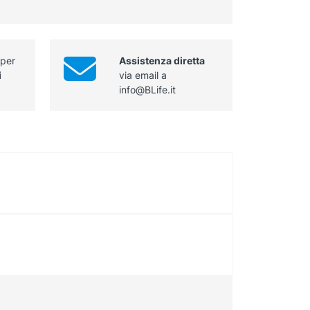
sterile
quantità
 per
Assistenza diretta
i
via email a
info@BLife.it