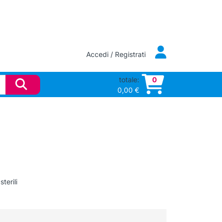
Accedi / Registrati
totale:
0
0,00
€
terili