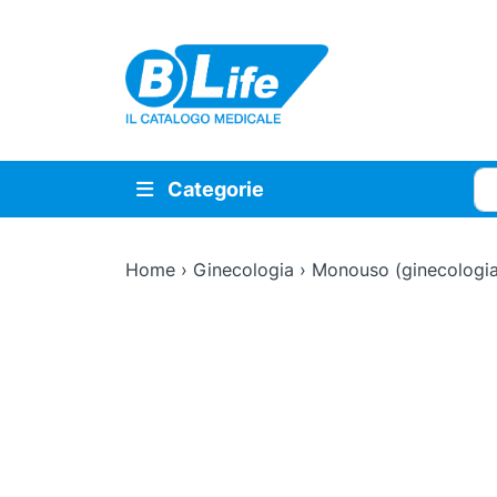
Vai al contenuto principale
Cer
Categorie
Home
›
Ginecologia
›
Monouso (ginecologia
Zoom