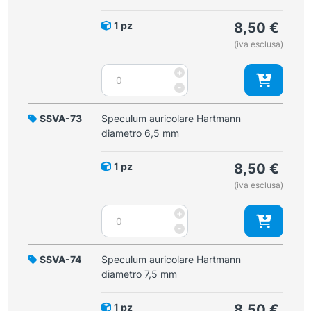
mm
quantità
1 pz
8,50
€
(iva esclusa)
Speculum
+
auricolare
-
Hartmann
diametro
SSVA-73
Speculum auricolare Hartmann
5,5
diametro 6,5 mm
mm
quantità
1 pz
8,50
€
(iva esclusa)
Speculum
+
auricolare
-
Hartmann
diametro
SSVA-74
Speculum auricolare Hartmann
6,5
diametro 7,5 mm
mm
quantità
1 pz
8,50
€