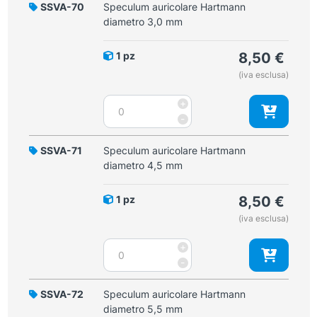
SSVA-70
Speculum auricolare Hartmann
diametro 3,0 mm
1 pz
8,50
€
(iva esclusa)
Speculum
+
auricolare
-
Hartmann
diametro
SSVA-71
Speculum auricolare Hartmann
3,0
diametro 4,5 mm
mm
quantità
1 pz
8,50
€
(iva esclusa)
Speculum
+
auricolare
-
Hartmann
diametro
SSVA-72
Speculum auricolare Hartmann
4,5
diametro 5,5 mm