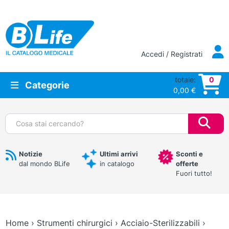
Vai al contenuto principale
Accedi / Registrati
totale:
0
Categorie
0,00
€
Cerca:
Notizie
Ultimi arrivi
Sconti e
dal mondo BLife
in catalogo
offerte
Fuori tutto!
Home
›
Strumenti chirurgici
›
Acciaio-Sterilizzabili
›