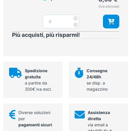
(iva esclusa)
Speculum
+
auricolare
-
Hartmann
Più acquisti, più risparmi!
diametro
7,5
mm
quantità
Spedizione
Consegne
gratuita
24/48h
a partire da
se disp. a
200€ iva escl.
magazzino
Diverse soluzioni
Assistenza
per
diretta
pagamenti sicuri
via email a
info@BLife.it