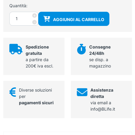
Quantità:
Supporto
+
AGGIUNGI AL CARRELLO
per
-
cateteri
quantità
Spedizione
Consegne
gratuita
24/48h
a partire da
se disp. a
200€ iva escl.
magazzino
Diverse soluzioni
Assistenza
per
diretta
pagamenti sicuri
via email a
info@BLife.it