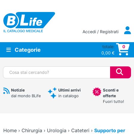
Vai al contenuto principale
Accedi / Registrati
totale:
0
Categorie
0,00
€
Cerca:
Notizie
Ultimi arrivi
Sconti e
dal mondo BLife
in catalogo
offerte
Fuori tutto!
Home
›
Chirurgia
›
Urologia
›
Cateteri
›
Supporto per