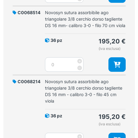
assorbibile
4-
ago
C0068514
Novosyn sutura assorbibile ago
0
triangolare
triangolare 3/8 cerchio dorso tagliente
-
3/8
DS 16 mm- calibro 3-0 - filo 70 cm viola
filo
cerchio
45
dorso
cm
36 pz
195,20
€
tagliente
viola
(iva esclusa)
DS
quantità
16
Novosyn
+
mm
sutura
-
-
assorbibile
calibro
ago
C0068214
Novosyn sutura assorbibile ago
4-
triangolare
triangolare 3/8 cerchio dorso tagliente
0-
3/8
DS 16 mm - calibro 3-0 - filo 45 cm
filo
cerchio
viola
45
dorso
cm
tagliente
incolore
36 pz
195,20
€
DS
quantità
(iva esclusa)
16
mm-
Novosyn
+
calibro