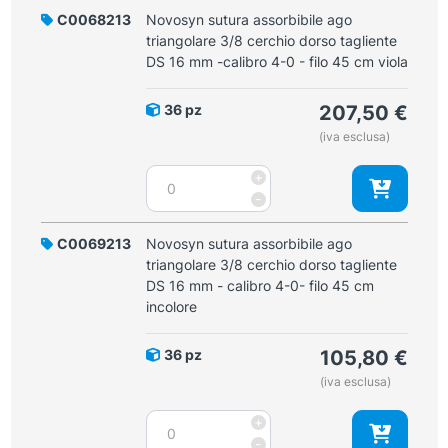
ago
C0068213
Novosyn sutura assorbibile ago
0
triangolare
triangolare 3/8 cerchio dorso tagliente
-
3/8
DS 16 mm -calibro 4-0 - filo 45 cm viola
filo
cerchio
70
dorso
cm
36 pz
207,50
€
tagliente
viola
(iva esclusa)
DS
quantità
16
Novosyn
+
mm
sutura
-
-
assorbibile
calibro
ago
C0069213
Novosyn sutura assorbibile ago
4-
triangolare
triangolare 3/8 cerchio dorso tagliente
0
3/8
DS 16 mm - calibro 4-0- filo 45 cm
-
cerchio
incolore
filo
dorso
70
tagliente
cm
36 pz
105,80
€
DS
viola
(iva esclusa)
16
quantità
mm
Novosyn
+
-
sutura
-
calibro