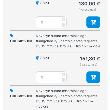
viola
36 pz
130,00
€
DS
quantità
(iva esclusa)
19
mm
Novosyn
+
-
sutura
-
calibro
assorbibile
3-
ago
Novosyn sutura assorbibile ago
0
triangolare
C0068221N1
triangolare 3/8 cerchio dorso tagliente
-
3/8
DS 19 mm- calibro 3-0 - filo 45 cm viola
filo
cerchio
70
dorso
cm
36 pz
151,80
€
tagliente
viola
(iva esclusa)
DS
quantità
19
Novosyn
+
mm
sutura
-
-
assorbibile
calibro
ago
Novosyn sutura assorbibile ago
3-
triangolare
C0069221N1
triangolare 3/8 cerchio dorso tagliente
0
3/8
DS 19 mm - calibro 3-0 - filo 45 cm
-
cerchio
incolore
filo
dorso