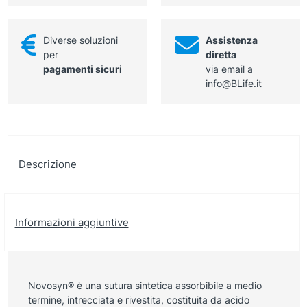
DSMP
quantità
19
mm
Diverse soluzioni
Assistenza
-
per
diretta
calibro
pagamenti sicuri
via email a
4-
info@BLife.it
0-
filo
45
cm
incolore
quantità
Descrizione
Informazioni aggiuntive
Novosyn® è una sutura sintetica assorbibile a medio
termine, intrecciata e rivestita, costituita da acido