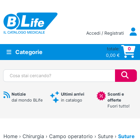
Vai al contenuto principale
Accedi / Registrati
totale:
0
Categorie
0,00
€
Cerca:
Notizie
Ultimi arrivi
Sconti e
dal mondo BLife
in catalogo
offerte
Fuori tutto!
Home
›
Chirurgia
›
Campo operatorio
›
Suture
›
Suture