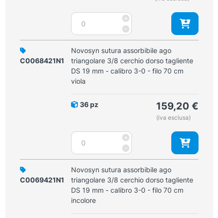
mm
Novosyn
+
-
sutura
-
calibro
assorbibile
4-
ago
Novosyn sutura assorbibile ago
0
triangolare
C0068421N1
triangolare 3/8 cerchio dorso tagliente
-
3/8
DS 19 mm - calibro 3-0 - filo 70 cm
filo
cerchio
viola
70
dorso
cm
tagliente
viola
36 pz
159,20
€
DS
quantità
(iva esclusa)
19
mm
Novosyn
+
-
sutura
-
calibro
assorbibile
4-
ago
Novosyn sutura assorbibile ago
0
triangolare
C0069421N1
triangolare 3/8 cerchio dorso tagliente
-
3/8
DS 19 mm - calibro 3-0 - filo 70 cm
filo
cerchio
incolore
45
dorso
cm
tagliente