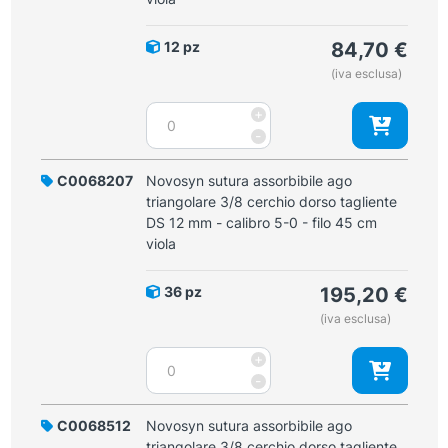
dorso
tagliente
12 pz
84,70
€
DS
(iva esclusa)
12
mm
Novosyn
+
calibro
sutura
-
6-
assorbibile
0
ago
C0068207
Novosyn sutura assorbibile ago
-
triangolare
triangolare 3/8 cerchio dorso tagliente
filo
3/8
DS 12 mm - calibro 5-0 - filo 45 cm
70
cerchio
viola
cm
dorso
viola
tagliente
quantità
36 pz
195,20
€
DS
(iva esclusa)
12
mm
Novosyn
+
-
sutura
-
calibro
assorbibile
6-
ago
C0068512
Novosyn sutura assorbibile ago
0
triangolare
triangolare 3/8 cerchio dorso tagliente
-