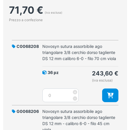
71,70
€
(iva esclusa)
Prezzo a confezione
C0068208
Novosyn sutura assorbibile ago
triangolare 3/8 cerchio dorso tagliente
DS 12 mm calibro 6-0 - filo 70 cm viola
36 pz
243,60
€
(iva esclusa)
Novosyn
+
sutura
-
assorbibile
ago
G0068206
Novosyn sutura assorbibile ago
triangolare
triangolare 3/8 cerchio dorso tagliente
3/8
DS 12 mm - calibro 6-0 - filo 45 cm
cerchio
viola