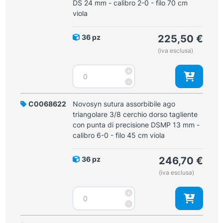
DS 24 mm - calibro 2-0 - filo 70 cm
filo
cerchio
viola
45
dorso
cm
tagliente
incolore
36 pz
225,50
€
DS
quantità
(iva esclusa)
24
mm
Novosyn
+
-
sutura
-
calibro
assorbibile
2-
ago
C0068622
Novosyn sutura assorbibile ago
0
triangolare
triangolare 3/8 cerchio dorso tagliente
-
3/8
con punta di precisione DSMP 13 mm -
filo
cerchio
calibro 6-0 - filo 45 cm viola
70
dorso
cm
tagliente
incolore
36 pz
246,70
€
DS
quantità
(iva esclusa)
24
mm
Novosyn
+
-
sutura
-
calibro
assorbibile
2-
ago