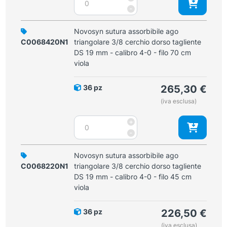
sutura
-
3-
assorbibile
0
ago
Novosyn sutura assorbibile ago
-
triangolare
C0068420N1
triangolare 3/8 cerchio dorso tagliente
filo
3/8
DS 19 mm - calibro 4-0 - filo 70 cm
70
cerchio
viola
cm
dorso
viola
tagliente
quantità
36 pz
265,30
€
DS
(iva esclusa)
16
mm
Novosyn
+
-
sutura
-
calibro
assorbibile
3-
ago
Novosyn sutura assorbibile ago
0
triangolare
C0068220N1
triangolare 3/8 cerchio dorso tagliente
-
3/8
DS 19 mm - calibro 4-0 - filo 45 cm
filo
cerchio
viola
45
dorso
cm
tagliente
viola
36 pz
226,50
€
DS
quantità
(iva esclusa)
19