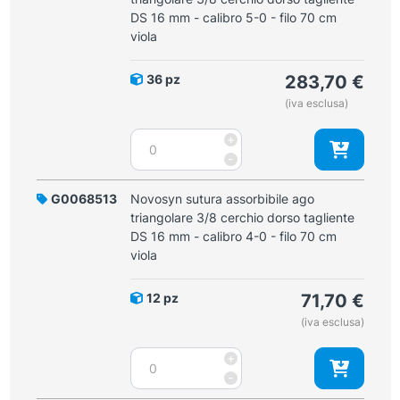
3/8
DS 16 mm - calibro 5-0 - filo 70 cm
filo
cerchio
viola
45
dorso
cm
tagliente
viola
36 pz
283,70
€
DS
quantità
(iva esclusa)
12
mm
Novosyn
+
-
sutura
-
calibro
assorbibile
5-
ago
G0068513
Novosyn sutura assorbibile ago
0
triangolare
triangolare 3/8 cerchio dorso tagliente
-
3/8
DS 16 mm - calibro 4-0 - filo 70 cm
filo
cerchio
viola
45
dorso
cm
tagliente
viola
12 pz
71,70
€
DS
quantità
(iva esclusa)
16
mm
Novosyn
+
-
sutura
-
calibro
assorbibile
5-