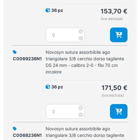
70
tagliente
cm
36 pz
153,70
€
DS
incolore
(iva esclusa)
19
quantità
mm-
Novosyn
+
calibro
sutura
-
3-
assorbibile
0
ago
Novosyn sutura assorbibile ago
-
triangolare
C0069236N1
triangolare 3/8 cerchio dorso tagliente
filo
3/8
DS 24 mm - calibro 2-0 - filo 70 cm
45
cerchio
incolore
cm
dorso
viola
tagliente
quantità
36 pz
171,50
€
DS
(iva esclusa)
19
mm
Novosyn
+
-
sutura
-
calibro
assorbibile
3-
ago
Novosyn sutura assorbibile ago
0
triangolare
C0068236N1
triangolare 3/8 cerchio dorso tagliente
-
3/8