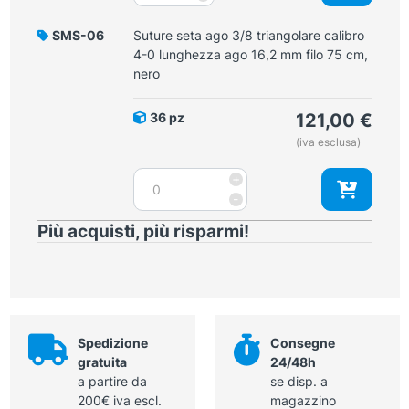
ago
75cm,
3/8
SMS-06
Suture seta ago 3/8 triangolare calibro
nero
triangolare
4-0 lunghezza ago 16,2 mm filo 75 cm,
quantità
calibro
nero
3-
0
36 pz
121,00
€
mm
(iva esclusa)
lunghezza
ago
Suture
+
24,3mm
seta
-
filo
ago
45cm,
Più acquisti, più risparmi!
3/8
nero
triangolare
quantità
calibro
4-
0
lunghezza
Spedizione
Consegne
ago
gratuita
24/48h
16,2
a partire da
se disp. a
mm
200€ iva escl.
magazzino
filo