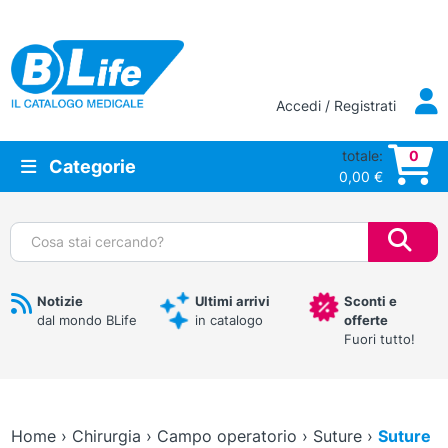
Vai al contenuto principale
Accedi / Registrati
totale:
0
Categorie
0,00
€
Cerca:
Notizie
Ultimi arrivi
Sconti e
dal mondo BLife
in catalogo
offerte
Fuori tutto!
Home
›
Chirurgia
›
Campo operatorio
›
Suture
›
Suture