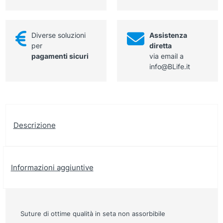
75
cm,
nero
Diverse soluzioni
Assistenza
quantità
per
diretta
pagamenti sicuri
via email a
info@BLife.it
Descrizione
Informazioni aggiuntive
Suture di ottime qualità
in seta
non assorbibile