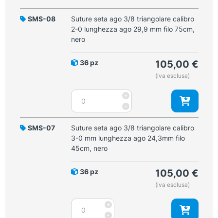
SMS-08
Suture seta ago 3/8 triangolare calibro
2-0 lunghezza ago 29,9 mm filo 75cm,
nero
36 pz
105,00
€
(iva esclusa)
Suture
+
seta
-
ago
3/8
SMS-07
Suture seta ago 3/8 triangolare calibro
triangolare
3-0 mm lunghezza ago 24,3mm filo
calibro
45cm, nero
2-
0
36 pz
105,00
€
lunghezza
(iva esclusa)
ago
29,9
Suture
+
mm
seta
-
filo