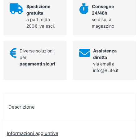
calibro
Spedizione
Consegne
6-
gratuita
24/48h
0
a partire da
se disp. a
lunghezza
200€ iva escl.
magazzino
ago
11,2mm
filo
45
Diverse soluzioni
Assistenza
cm,
per
diretta
incolore
pagamenti sicuri
via email a
quantità
info@BLife.it
Descrizione
Informazioni aggiuntive