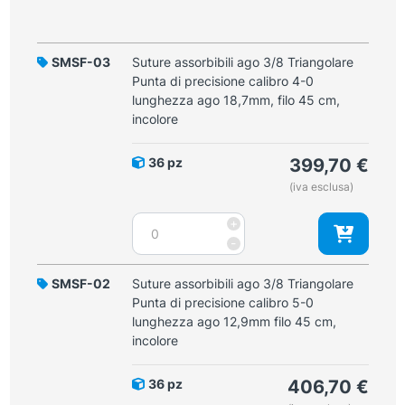
SMSF-03
Suture assorbibili ago 3/8 Triangolare
Punta di precisione calibro 4-0
lunghezza ago 18,7mm, filo 45 cm,
incolore
36 pz
399,70
€
(iva esclusa)
Suture
+
assorbibili
-
ago
3/8
SMSF-02
Suture assorbibili ago 3/8 Triangolare
Triangolare
Punta di precisione calibro 5-0
Punta
lunghezza ago 12,9mm filo 45 cm,
di
incolore
precisione
calibro
36 pz
406,70
€
4-