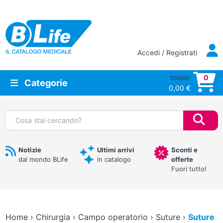
Vai al contenuto principale
Accedi / Registrati
totale:
0
Categorie
0,00
€
Cerca:
Notizie
Ultimi arrivi
Sconti e
dal mondo BLife
in catalogo
offerte
Fuori tutto!
Home
›
Chirurgia
›
Campo operatorio
›
Suture
›
Suture