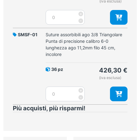
(iva esclusa)
0
lunghezza
Suture
+
ago
assorbibili
-
18,7mm,
ago
filo
3/8
SMSF-01
Suture assorbibili ago 3/8 Triangolare
45
Triangolare
Punta di precisione calibro 6-0
cm,
Punta
lunghezza ago 11,2mm filo 45 cm,
incolore
di
incolore
quantità
precisione
calibro
36 pz
426,30
€
5-
(iva esclusa)
0
lunghezza
Suture
+
ago
assorbibili
-
12,9mm
ago
filo
Più acquisti, più risparmi!
3/8
45
Triangolare
cm,
Punta
incolore
di
quantità
precisione