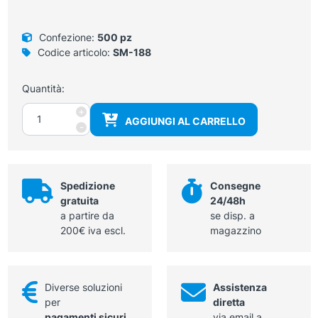
Confezione:
500 pz
Codice articolo:
SM-188
Quantità:
Tamponcini
+
AGGIUNGI AL CARRELLO
in
-
cellulosa
quantità
Spedizione
Consegne
gratuita
24/48h
a partire da
se disp. a
200€ iva escl.
magazzino
Diverse soluzioni
Assistenza
per
diretta
pagamenti sicuri
via email a