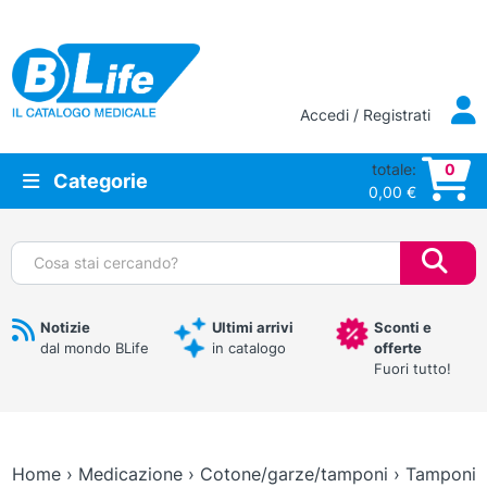
Vai al contenuto principale
Accedi / Registrati
totale:
0
Categorie
0,00
€
Cerca:
Notizie
Ultimi arrivi
Sconti e
dal mondo BLife
in catalogo
offerte
Fuori tutto!
Home
›
Medicazione
›
Cotone/garze/tamponi
›
Tamponi