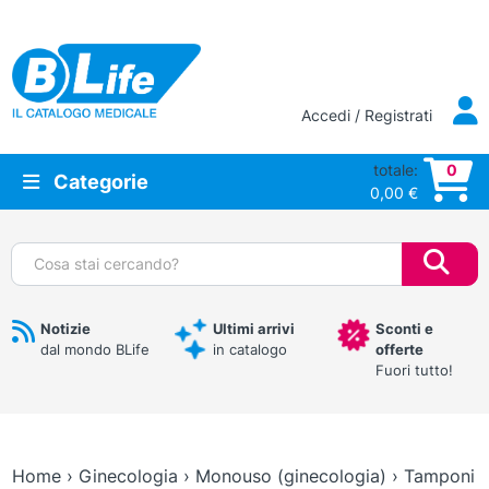
Vai al contenuto principale
Accedi / Registrati
totale:
0
Categorie
0,00
€
Cerca:
Notizie
Ultimi arrivi
Sconti e
dal mondo BLife
in catalogo
offerte
Fuori tutto!
Home
›
Ginecologia
›
Monouso (ginecologia)
›
Tamponi