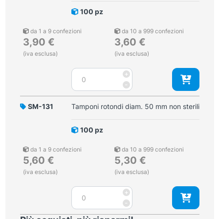
100 pz
da 1 a 9 confezioni
da 10 a 999 confezioni
3,90
€
3,60
€
(iva esclusa)
(iva esclusa)
Tamponi
+
rotondi
-
diam.
30
SM-131
Tamponi rotondi diam. 50 mm non sterili
mm
non
100 pz
sterili
quantità
da 1 a 9 confezioni
da 10 a 999 confezioni
5,60
€
5,30
€
(iva esclusa)
(iva esclusa)
Tamponi
+
rotondi
-
diam.