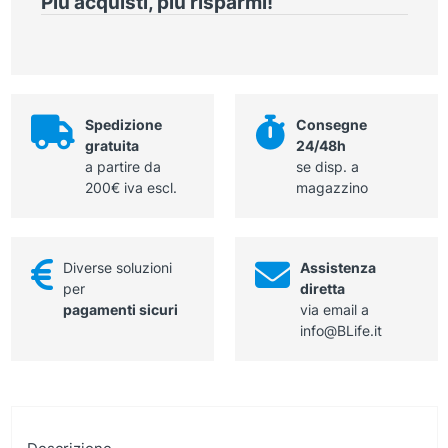
Più acquisti, più risparmi!
50
mm
non
sterili
quantità
Spedizione
Consegne
gratuita
24/48h
a partire da
se disp. a
200€ iva escl.
magazzino
Diverse soluzioni
Assistenza
per
diretta
pagamenti sicuri
via email a
info@BLife.it