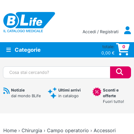
Vai al contenuto principale
Accedi / Registrati
totale:
0
Categorie
0,00
€
Cerca:
Notizie
Ultimi arrivi
Sconti e
dal mondo BLife
in catalogo
offerte
Fuori tutto!
Home
›
Chirurgia
›
Campo operatorio
›
Accessori