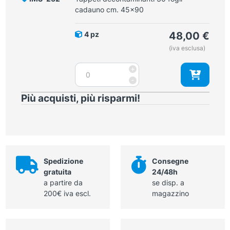
cadauno
cadauno cm. 45x90
cm.
90x115
4 pz
48,00
€
quantità
(iva esclusa)
Tappeti
+
decontaminanti
-
30
Più acquisti, più risparmi!
fogli
cadauno
cm.
45x90
quantità
Spedizione
Consegne
gratuita
24/48h
a partire da
se disp. a
200€ iva escl.
magazzino