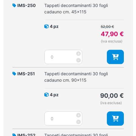
IMS-250
Tappeti decontaminanti 30 fogli
cadauno cm. 45x115
Il
4 pz
52,00
€
prezzo
47,90
€
originale
Il
(iva esclusa)
era:
prezzo
52,00 €.
Tappeti
+
attuale
decontaminanti
-
è:
30
47,90 €.
fogli
IMS-251
Tappeti decontaminanti 30 fogli
cadauno
cadauno cm. 90x115
cm.
45x115
4 pz
90,00
€
quantità
(iva esclusa)
Tappeti
+
decontaminanti
-
30
fogli
IMS-252
Tappeti decontaminanti 30 fogli