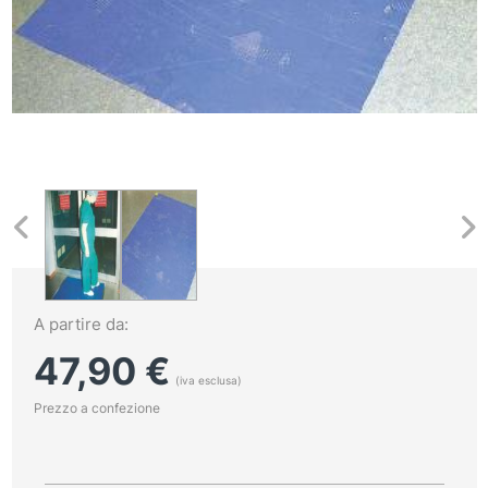
A partire da:
47,90
€
(iva esclusa)
Prezzo a confezione