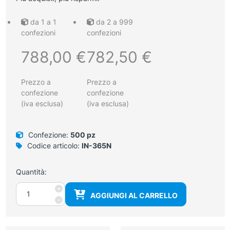
da 1 a 1
da 2 a 999
confezioni
confezioni
788,00
€
782,50
€
Prezzo a
Prezzo a
confezione
confezione
(iva esclusa)
(iva esclusa)
Confezione:
500 pz
Codice articolo:
IN-365N
Quantità:
Tappo
+
AGGIUNGI AL CARRELLO
per
-
siringhe
con