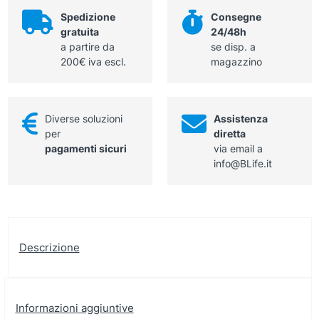
sistema
sicurezza
Spedizione
Consegne
antieffrazione,
gratuita
24/48h
sterile
a partire da
se disp. a
-
200€ iva escl.
magazzino
B
Braun
ref
Diverse soluzioni
Assistenza
418004
per
diretta
quantità
pagamenti sicuri
via email a
info@BLife.it
Descrizione
Informazioni aggiuntive