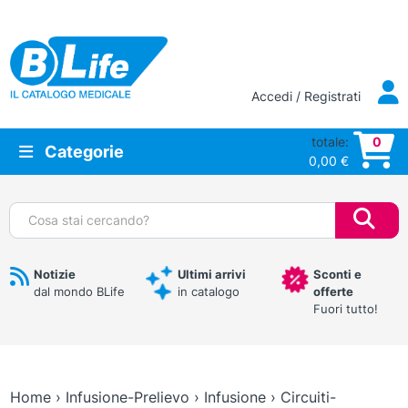
Vai al contenuto principale
Accedi / Registrati
totale:
0
Categorie
0,00
€
Cerca:
Notizie
Ultimi arrivi
Sconti e
dal mondo BLife
in catalogo
offerte
Fuori tutto!
Home
›
Infusione-Prelievo
›
Infusione
›
Circuiti-