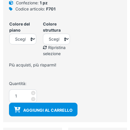
Confezione:
1 pz
Codice articolo:
F701
Colore del
Colore
piano
struttura
Ripristina
selezione
Più acquisti, più risparmi!
Quantità:
Tavolo
+
scrivania
-
in
AGGIUNGI AL CARRELLO
metallo
con
piano
nobiltato