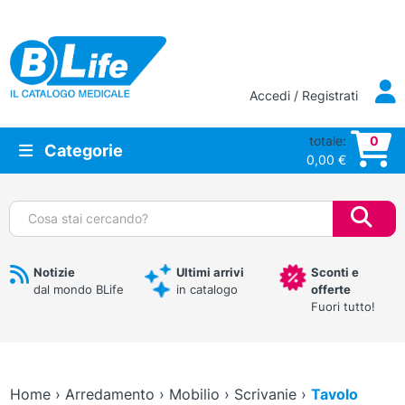
Vai al contenuto principale
Accedi / Registrati
totale:
0
Categorie
0,00
€
Cerca:
Notizie
Ultimi arrivi
Sconti e
dal mondo BLife
in catalogo
offerte
Fuori tutto!
Home
›
Arredamento
›
Mobilio
›
Scrivanie
›
Tavolo