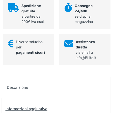
rovere
Spedizione
Consegne
naturale
gratuita
24/48h
160X70X75
a partire da
se disp. a
h
200€ iva escl.
magazzino
cm
quantità
Diverse soluzioni
Assistenza
per
diretta
pagamenti sicuri
via email a
info@BLife.it
Descrizione
Informazioni aggiuntive