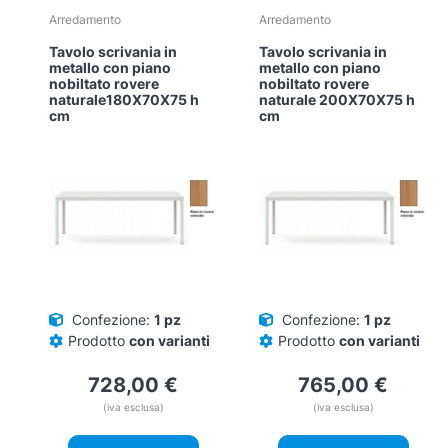
Questo
Questo
Arredamento
Arredamento
prodotto
prodotto
Tavolo scrivania in
Tavolo scrivania in
ha
ha
metallo con piano
metallo con piano
più
più
nobiltato rovere
nobiltato rovere
naturale180X70X75 h
naturale 200X70X75 h
varianti.
varianti.
cm
cm
Le
Le
opzioni
opzioni
possono
possono
essere
essere
scelte
scelte
nella
nella
pagina
pagina
del
del
prodotto
prodotto
Confezione:
1 pz
Confezione:
1 pz
Prodotto
con varianti
Prodotto
con varianti
728,00
€
765,00
€
(iva esclusa)
(iva esclusa)