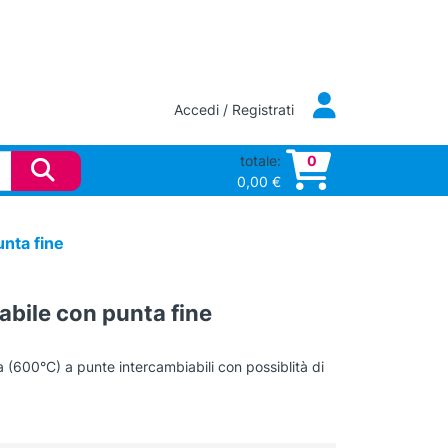
Accedi / Registrati
totale:
0
0,00
€
unta fine
abile con punta fine
 (600°C) a punte intercambiabili con possiblità di