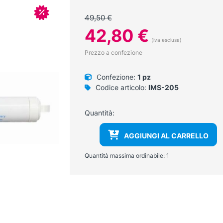
In offerta!
49,50
€
Il
Il
42,80
€
prezzo
prezzo
(iva esclusa)
originale
attuale
Prezzo a confezione
era:
è:
49,50 €.
42,80 €.
Confezione:
1 pz
Codice articolo:
IMS-205
Quantità:
AGGIUNGI AL CARRELLO
Quantità massima ordinabile:
1