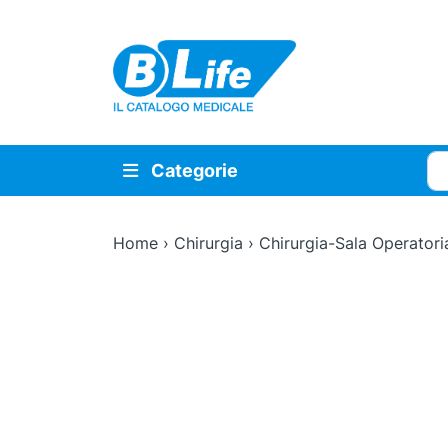
Vai al contenuto principale
Cer
Categorie
Home
›
Chirurgia
›
Chirurgia-Sala Operatori