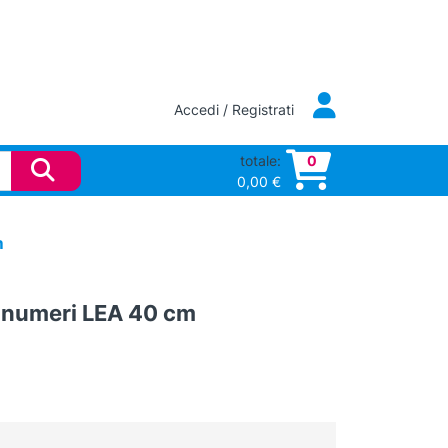
Accedi / Registrati
totale:
0
0,00
€
m
n numeri LEA 40 cm