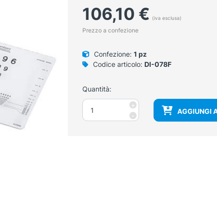
106,10
€
(iva esclusa)
Prezzo a confezione
Confezione:
1 pz
Codice articolo:
DI-078F
Quantità:
Test
+
AGGIUNGI 
di
-
visione
da
vicino
con
numeri
LEA
40
cm
quantità