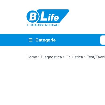
Vai al contenuto principale
Cer
Categorie
Home
›
Diagnostica
›
Oculistica
›
Test/Tavol
Zoom