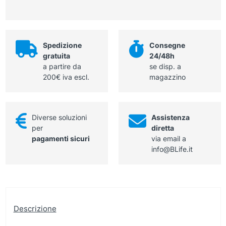
DPI
I
cat.
taglia
Spedizione
Consegne
XXL
gratuita
24/48h
quantità
a partire da
se disp. a
200€ iva escl.
magazzino
Diverse soluzioni
Assistenza
per
diretta
pagamenti sicuri
via email a
info@BLife.it
Descrizione