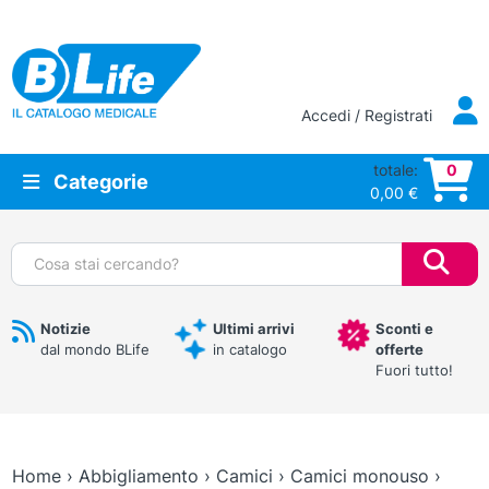
Vai al contenuto principale
Accedi / Registrati
totale:
0
Categorie
0,00
€
Cerca:
Notizie
Ultimi arrivi
Sconti e
dal mondo BLife
in catalogo
offerte
Fuori tutto!
Home
›
Abbigliamento
›
Camici
›
Camici monouso
›