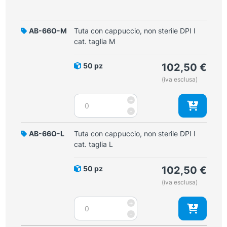
AB-66O-M
Tuta con cappuccio, non sterile DPI I
cat. taglia M
50 pz
102,50
€
(iva esclusa)
Tuta
+
con
-
cappuccio,
non
AB-66O-L
Tuta con cappuccio, non sterile DPI I
sterile
cat. taglia L
DPI
I
50 pz
102,50
€
cat.
(iva esclusa)
taglia
M
Tuta
+
quantità
con
-
cappuccio,