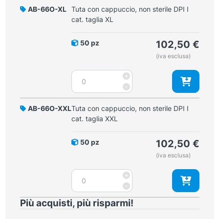
non
AB-66O-XL
Tuta con cappuccio, non sterile DPI I
sterile
cat. taglia XL
DPI
I
50 pz
102,50
€
cat.
(iva esclusa)
taglia
L
Tuta
+
quantità
con
-
cappuccio,
non
AB-66O-XXL
Tuta con cappuccio, non sterile DPI I
sterile
cat. taglia XXL
DPI
I
50 pz
102,50
€
cat.
(iva esclusa)
taglia
XL
Tuta
+
quantità
con
-
cappuccio,
Più acquisti, più risparmi!
non
sterile