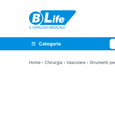
Vai al contenuto principale
Cer
Categorie
Home
›
Chirurgia
›
Vascolare
›
Strumenti pe