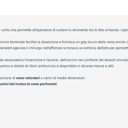
corta che permette all’operatore di ruotare lo strumento tra le dita evitando i ripet
l’uncino terminale facilita la dissezione e fornisce un grip sicuro della vena anch
 Ramelet agevola il chirurgo nell’afferrare la tonaca avventizia dall’alto per permet
atraumatica l’inserzione e l’azione dell’uncino nei confronti dei tessuti circosta
ico e dotato di rilievi antiscivolo è disponibile in diverse misure e stili.
imozione di
vene reticolari
o varici di medie dimensioni.
varici del tronco le vene perforanti
.