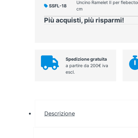
Uncino Ramelet II per flebectom
SSFL-18
cm
Più acquisti, più risparmi!
Spedizione gratuita
a partire da 200€ iva
escl.
Descrizione