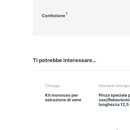
1
Confezione
Ti potrebbe interessare…
Chirurgia
Strumenti chirurgic
Kit monouso per
Pinza speciale 
estrazione di vene
vasi/flebectomi
lunghezza 12,5