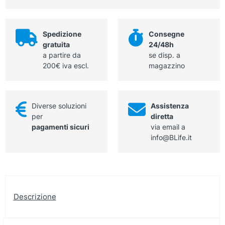
h
150
mm
Spedizione
Consegne
quantità
gratuita
24/48h
a partire da
se disp. a
200€ iva escl.
magazzino
Diverse soluzioni
Assistenza
per
diretta
pagamenti sicuri
via email a
info@BLife.it
Descrizione