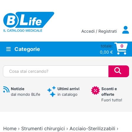
Vai al contenuto principale
Accedi / Registrati
totale:
0
Categorie
0,00
€
Cerca:
Notizie
Ultimi arrivi
Sconti e
dal mondo BLife
in catalogo
offerte
Fuori tutto!
Home
›
Strumenti chirurgici
›
Acciaio-Sterilizzabili
›