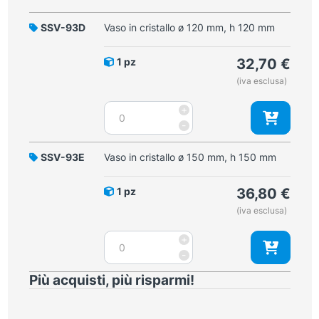
SSV-93D
Vaso in cristallo ø 120 mm, h 120 mm
1 pz
32,70
€
(iva esclusa)
Vaso
+
in
-
cristallo
ø
SSV-93E
Vaso in cristallo ø 150 mm, h 150 mm
120
mm,
1 pz
36,80
€
h
(iva esclusa)
120
mm
Vaso
+
quantità
in
-
cristallo
Più acquisti, più risparmi!
ø
150
mm,