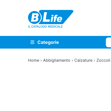
Vai al contenuto principale
Cer
Categorie
Home
›
Abbigliamento
›
Calzature
›
Zoccoli
Zoom