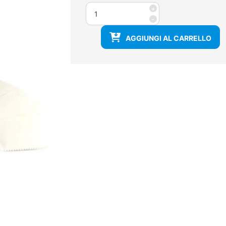
Zoccoli
+
sanitari
-
professionali
AGGIUNGI AL CARRELLO
senza
fori
superiori
quantità