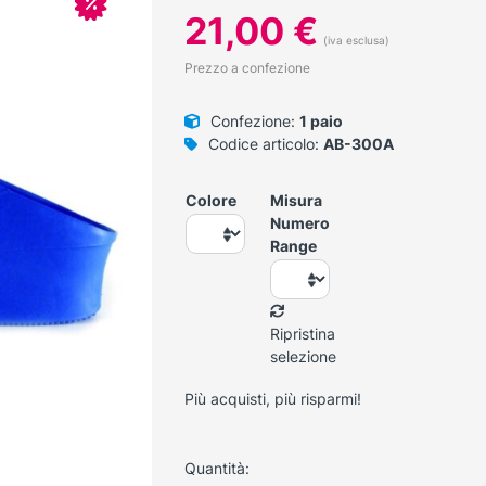
In offerta!
21,00
€
(iva esclusa)
Prezzo a confezione
Confezione:
1 paio
Codice articolo:
AB-300A
Colore
Misura
Numero
Range
Ripristina
selezione
Più acquisti, più risparmi!
Quantità: