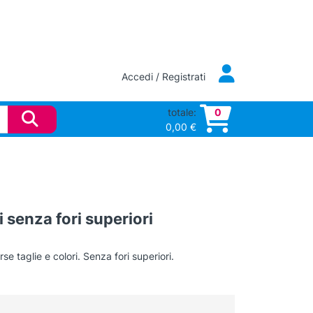
Accedi / Registrati
totale:
0
0,00
€
i senza fori superiori
rse taglie e colori. Senza fori superiori.