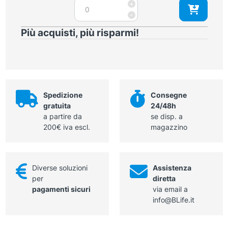
Pinza
+
Adson
-
punta
Più acquisti, più risparmi!
zigrinata
18
cm
quantità
Spedizione
Consegne
gratuita
24/48h
a partire da
se disp. a
200€ iva escl.
magazzino
Diverse soluzioni
Assistenza
per
diretta
pagamenti sicuri
via email a
info@BLife.it