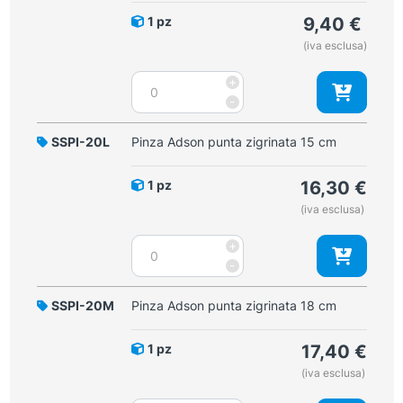
1 pz
9,40
€
(iva esclusa)
Pinza
+
Adson
-
punta
zigrinata
SSPI-20L
Pinza Adson punta zigrinata 15 cm
12
cm
1 pz
16,30
€
quantità
(iva esclusa)
Pinza
+
Adson
-
punta
zigrinata
SSPI-20M
Pinza Adson punta zigrinata 18 cm
15
cm
1 pz
17,40
€
quantità
(iva esclusa)