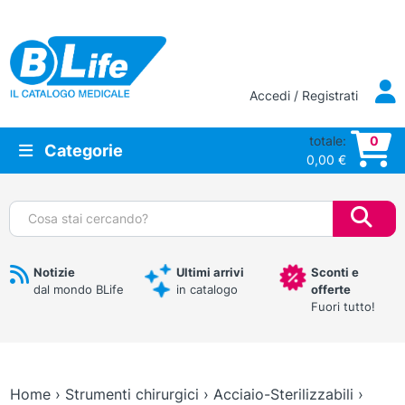
Vai al contenuto principale
Accedi / Registrati
totale:
0
Categorie
0,00
€
Cerca:
Notizie
Ultimi arrivi
Sconti e
dal mondo BLife
in catalogo
offerte
Fuori tutto!
Home
›
Strumenti chirurgici
›
Acciaio-Sterilizzabili
›