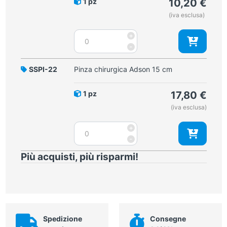
1 pz
10,20
€
(iva esclusa)
Pinza
+
chirurgica
-
Adson
12
SSPI-22
Pinza chirurgica Adson 15 cm
cm
quantità
1 pz
17,80
€
(iva esclusa)
Pinza
+
chirurgica
-
Adson
Più acquisti, più risparmi!
15
cm
quantità
Spedizione
Consegne