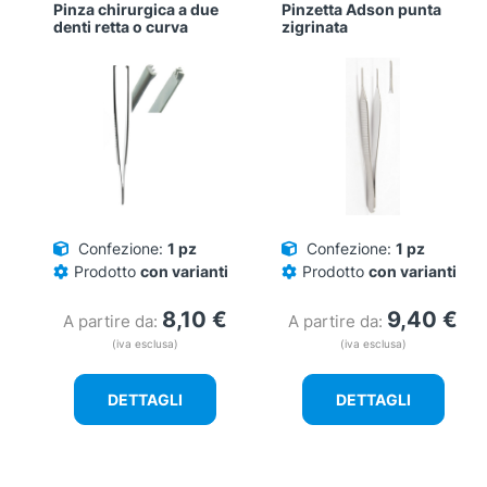
Pinza chirurgica a due
Pinzetta Adson punta
denti retta o curva
zigrinata
Confezione:
1 pz
Confezione:
1 pz
Prodotto
con varianti
Prodotto
con varianti
8,10
€
9,40
€
A partire da:
A partire da:
(iva esclusa)
(iva esclusa)
DETTAGLI
DETTAGLI