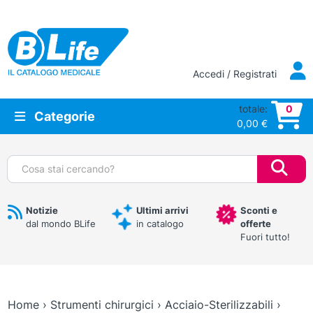
Vai al contenuto principale
Accedi / Registrati
totale:
0
Categorie
0,00
€
Cerca:
Notizie
Ultimi arrivi
Sconti e
dal mondo BLife
in catalogo
offerte
Fuori tutto!
Home
›
Strumenti chirurgici
›
Acciaio-Sterilizzabili
›