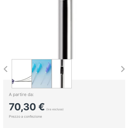
A partire da:
70,30
€
(iva esclusa)
Prezzo a confezione