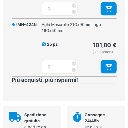
Aghi
+
Mesorelle
-
19Gx90mm,
ago
IMN-424N
Aghi Mesorelle 21Gx90mm, ago
16Gx40
16Gx40 mm
mm
quantità
25 pz
101,80
€
(iva esclusa)
Aghi
+
Mesorelle
-
21Gx90mm,
Più acquisti, più risparmi!
ago
16Gx40
mm
quantità
Spedizione
Consegne
gratuita
24/48h
a partire da
se disp. a