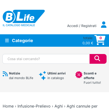
Vai al contenuto principale
Accedi / Registrati
totale:
0
Categorie
0,00
€
Cerca:
Notizie
Ultimi arrivi
Sconti e
dal mondo BLife
in catalogo
offerte
Fuori tutto!
Home
›
Infusione-Prelievo
›
Aghi
›
Aghi cannule per