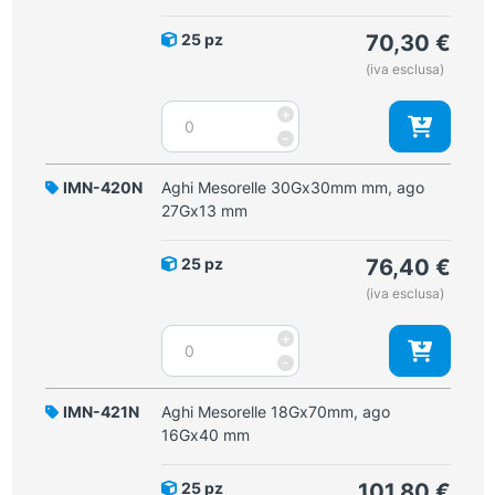
quantità
25 pz
70,30
€
(iva esclusa)
Aghi
+
Mesorelle
-
27Gx40
mm,
IMN-420N
Aghi Mesorelle 30Gx30mm mm, ago
ago
27Gx13 mm
26Gx13
mm
25 pz
76,40
€
quantità
(iva esclusa)
Aghi
+
Mesorelle
-
30Gx30mm
mm,
IMN-421N
Aghi Mesorelle 18Gx70mm, ago
ago
16Gx40 mm
27Gx13
mm
25 pz
101,80
€