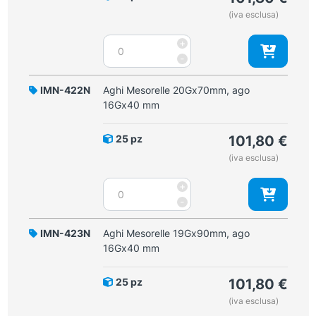
quantità
(iva esclusa)
Aghi
+
Mesorelle
-
18Gx70mm,
ago
IMN-422N
Aghi Mesorelle 20Gx70mm, ago
16Gx40
16Gx40 mm
mm
quantità
25 pz
101,80
€
(iva esclusa)
Aghi
+
Mesorelle
-
20Gx70mm,
ago
IMN-423N
Aghi Mesorelle 19Gx90mm, ago
16Gx40
16Gx40 mm
mm
quantità
25 pz
101,80
€
(iva esclusa)