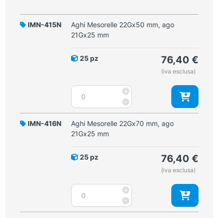
IMN-415N
Aghi Mesorelle 22Gx50 mm, ago
21Gx25 mm
25 pz
76,40
€
(iva esclusa)
Aghi
+
Mesorelle
-
22Gx50
mm,
IMN-416N
Aghi Mesorelle 22Gx70 mm, ago
ago
21Gx25 mm
21Gx25
mm
25 pz
76,40
€
quantità
(iva esclusa)
Aghi
+
Mesorelle
-
22Gx70