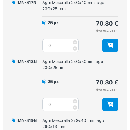
mm,
IMN-417N
Aghi Mesorelle 25Gx40 mm, ago
ago
23Gx25 mm
21Gx25
mm
25 pz
70,30
€
quantità
(iva esclusa)
Aghi
+
Mesorelle
-
25Gx40
mm,
IMN-418N
Aghi Mesorelle 25Gx50mm, ago
ago
23Gx25mm
23Gx25
mm
25 pz
70,30
€
quantità
(iva esclusa)
Aghi
+
Mesorelle
-
25Gx50mm,
ago
IMN-419N
Aghi Mesorelle 27Gx40 mm, ago
23Gx25mm
26Gx13 mm