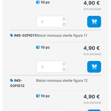
10 pz
4,90
€
(iva esclusa)
Bisturi
+
monouso
-
sterile
figura
IMS-02FIG11
Bisturi monouso sterile figura 11
10
quantità
10 pz
4,90
€
(iva esclusa)
Bisturi
+
monouso
-
sterile
figura
IMS-
Bisturi monouso sterile figura 12
11
02FIG12
quantità
10 pz
4,90
€
(iva esclusa)