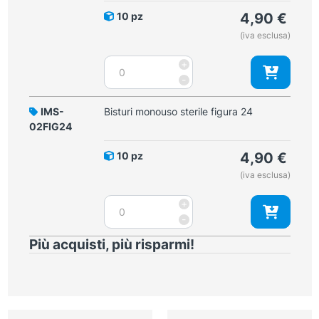
10 pz
4,90
€
(iva esclusa)
Bisturi
+
monouso
-
sterile
figura
IMS-
Bisturi monouso sterile figura 24
23
02FIG24
quantità
10 pz
4,90
€
(iva esclusa)
Bisturi
+
monouso
-
sterile
Più acquisti, più risparmi!
figura
24
quantità