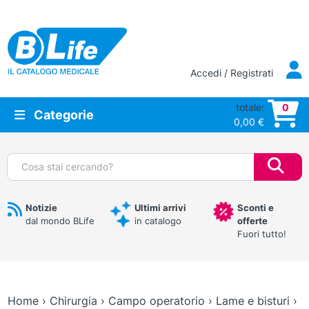
Vai al contenuto principale
Accedi / Registrati
totale:
0
Categorie
0,00
€
Cerca:
Notizie
Ultimi arrivi
Sconti e
dal mondo BLife
in catalogo
offerte
Fuori tutto!
Home
›
Chirurgia
›
Campo operatorio
›
Lame e bisturi
›