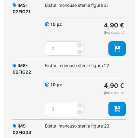
figura
IMS-
Bisturi monouso sterile figura 21
20
02FIG21
quantità
10 pz
4,90
€
(iva esclusa)
Bisturi
+
monouso
-
sterile
figura
IMS-
Bisturi monouso sterile figura 22
21
02FIG22
quantità
10 pz
4,90
€
(iva esclusa)
Bisturi
+
monouso
-
sterile
figura
IMS-
Bisturi monouso sterile figura 23
22
02FIG23
quantità