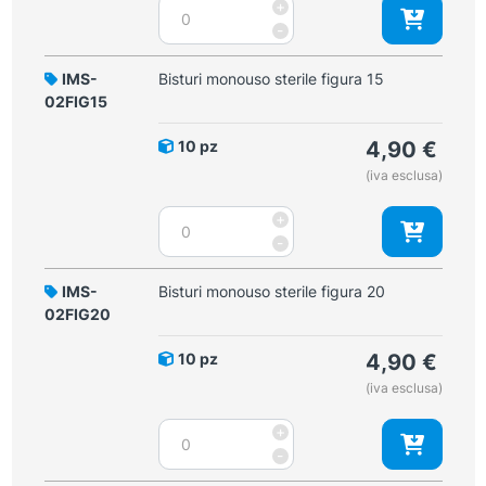
Bisturi
+
monouso
-
sterile
figura
IMS-
Bisturi monouso sterile figura 15
12
02FIG15
quantità
10 pz
4,90
€
(iva esclusa)
Bisturi
+
monouso
-
sterile
figura
IMS-
Bisturi monouso sterile figura 20
15
02FIG20
quantità
10 pz
4,90
€
(iva esclusa)
Bisturi
+
monouso
-
sterile