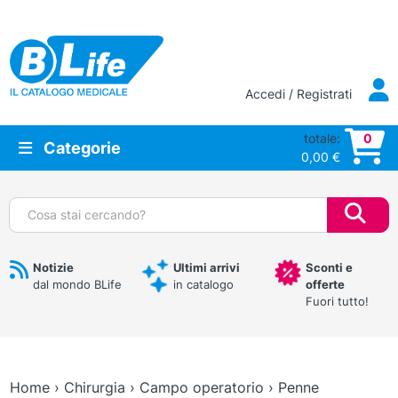
Vai al contenuto principale
Accedi / Registrati
totale:
0
Categorie
0,00
€
Cerca:
Notizie
Ultimi arrivi
Sconti e
dal mondo BLife
in catalogo
offerte
Fuori tutto!
Home
›
Chirurgia
›
Campo operatorio
›
Penne