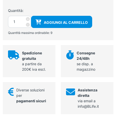
Quantità:
Calzari
+
AGGIUNGI AL CARRELLO
trasparenti
-
in
Quantità massima ordinabile:
9
polietilene
quantità
Spedizione
Consegne
gratuita
24/48h
a partire da
se disp. a
200€ iva escl.
magazzino
Diverse soluzioni
Assistenza
per
diretta
pagamenti sicuri
via email a
info@BLife.it