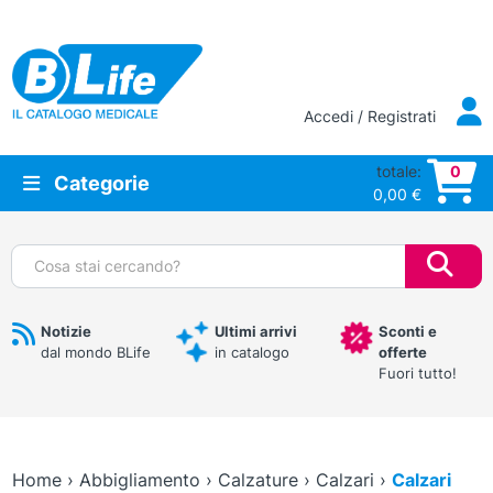
Vai al contenuto principale
Accedi / Registrati
totale:
0
Categorie
0,00
€
Cerca:
Notizie
Ultimi arrivi
Sconti e
dal mondo BLife
in catalogo
offerte
Fuori tutto!
Home
›
Abbigliamento
›
Calzature
›
Calzari
›
Calzari