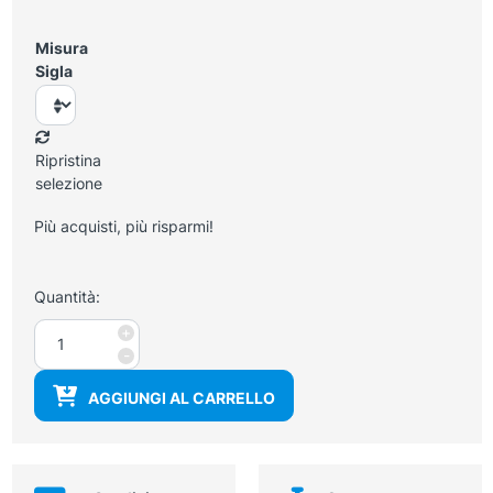
Misura
Sigla
Ripristina
selezione
Più acquisti, più risparmi!
Quantità:
Camice
+
classico
-
monopetto
AGGIUNGI AL CARRELLO
donna
quantità