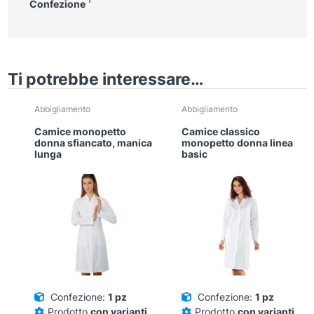
Confezione
Ti potrebbe interessare…
Questo
Questo
Abbigliamento
Abbigliamento
prodotto
prodotto
Camice monopetto
Camice classico
ha
ha
donna sfiancato, manica
monopetto donna linea
più
più
lunga
basic
varianti.
varianti.
Le
Le
opzioni
opzioni
possono
possono
essere
essere
scelte
scelte
nella
nella
pagina
pagina
del
del
Confezione:
1 pz
Confezione:
1 pz
prodotto
prodotto
Prodotto
con varianti
Prodotto
con varianti