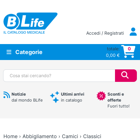
Vai al contenuto principale
Accedi / Registrati
totale:
0
Categorie
0,00
€
Cerca:
Notizie
Ultimi arrivi
Sconti e
dal mondo BLife
in catalogo
offerte
Fuori tutto!
Home
›
Abbigliamento
›
Camici
›
Classici